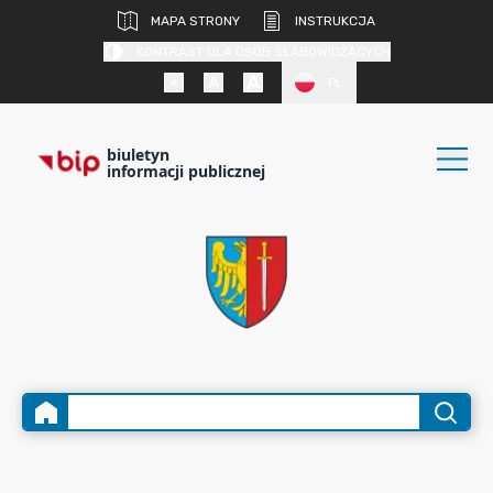
MAPA STRONY
INSTRUKCJA
KONTRAST DLA OSÓB SŁABOWIDZĄCYCH
PL
biuletyn
informacji publicznej