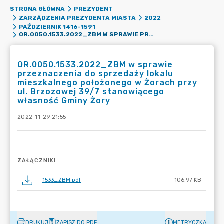
STRONA GŁÓWNA
PREZYDENT
ZARZĄDZENIA PREZYDENTA MIASTA
2022
PAŹDZIERNIK 1416-1591
OR.0050.1533.2022_ZBM W SPRAWIE PRZEZNACZENIA DO SPRZEDAŻY LOKALU MIESZKALNEGO POŁOŻONEGO W ŻORACH PRZY UL. BRZOZOWEJ 39/7 STANOWIĄCEGO WŁASNOŚĆ GMINY ŻORY
OR.0050.1533.2022_ZBM w sprawie
przeznaczenia do sprzedaży lokalu
mieszkalnego położonego w Żorach przy
ul. Brzozowej 39/7 stanowiącego
własność Gminy Żory
2022-11-29 21:55
ZAŁĄCZNIKI
1533_ZBM.pdf
106.97 KB
DRUKUJ
ZAPISZ DO PDF
METRYCZKA