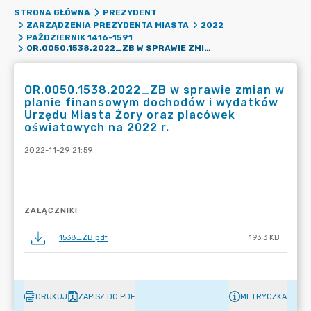
STRONA GŁÓWNA
PREZYDENT
ZARZĄDZENIA PREZYDENTA MIASTA
2022
PAŹDZIERNIK 1416-1591
OR.0050.1538.2022_ZB W SPRAWIE ZMIAN W PLANIE FINANSOWYM DOCHODÓW I WYDATKÓW URZĘDU MIASTA ŻORY ORAZ PLACÓWEK OŚWIATOWYCH NA 2022 R.
OR.0050.1538.2022_ZB w sprawie zmian w
planie finansowym dochodów i wydatków
Urzędu Miasta Żory oraz placówek
oświatowych na 2022 r.
2022-11-29 21:59
ZAŁĄCZNIKI
1538_ZB.pdf
193.3 KB
DRUKUJ
ZAPISZ DO PDF
METRYCZKA