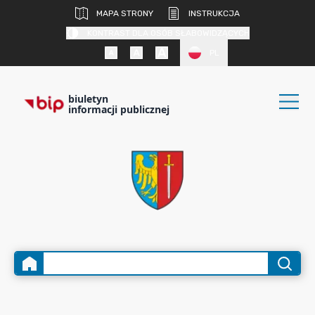
MAPA STRONY
INSTRUKCJA
KONTRAST DLA OSÓB SŁABOWIDZĄCYCH
PL
biuletyn
informacji publicznej