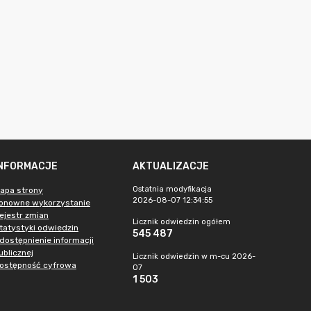
INFORMACJE
AKTUALIZACJE
Ostatnia modyfikacja
apa strony
2026-08-07 12:34:55
onowne wykorzystanie
ejestr zmian
Licznik odwiedzin ogółem
tatystyki odwiedzin
545 487
dostępnienie informacji
ublicznej
Licznik odwiedzin w m-cu 2026-
ostępność cyfrowa
07
1 503