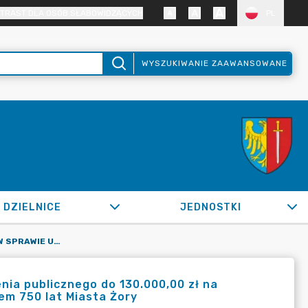
TRAST DLA OSÓB SŁABOWIDZĄCYCH
PL
WYSZUKIWANIE ZAAWANSOWANE
DZIELNICE
JEDNOSTKI
OR.0050.1541.2022_WPKS W SPRAWIE UDZIELENIA ZAMÓWIENIA PUBLICZNEGO DO 130.000,00 ZŁ NA WYKONANIE 30 SZTUK STATUETEK 3D W ZWIĄZKU Z JUBILEUSZEM 750 LAT MIASTA ŻORY
ia publicznego do 130.000,00 zł na
em 750 lat Miasta Żory