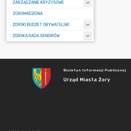
ZARZĄDZANIE KRYZYSOWE
ZGROMADZENIA
ŻORSKI BUDŻET OBYWATELSKI
ŻORSKA RADA SENIORÓW
Biuletyn Informacji Publicznej
Urząd Miasta Żory