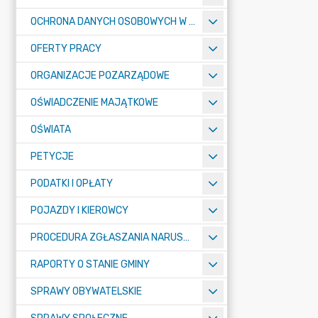
OCHRONA DANYCH OSOBOWYCH W URZĘDZIE MIASTA ŻORY - RODO
OFERTY PRACY
ORGANIZACJE POZARZĄDOWE
OŚWIADCZENIE MAJĄTKOWE
OŚWIATA
PETYCJE
PODATKI I OPŁATY
POJAZDY I KIEROWCY
PROCEDURA ZGŁASZANIA NARUSZEŃ PRAWA
RAPORTY O STANIE GMINY
SPRAWY OBYWATELSKIE