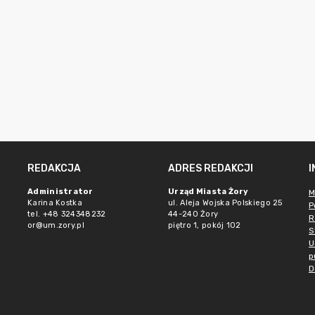
REDAKCJA
ADRES REDAKCJI
Administrator
Urząd Miasta Żory
M
Karina Kostka
ul. Aleja Wojska Polskiego 25
P
tel. +48 324348232
44-240 Żory
R
or@um.zory.pl
piętro 1, pokój 102
S
U
p
D