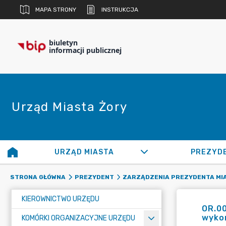
MAPA STRONY
INSTRUKCJA
biuletyn
informacji publicznej
Urząd Miasta Żory
URZĄD MIASTA
PREZYD
STRONA GŁÓWNA
PREZYDENT
ZARZĄDZENIA PREZYDENTA MI
KIEROWNICTWO URZĘDU
OR.00
wykon
KOMÓRKI ORGANIZACYJNE URZĘDU