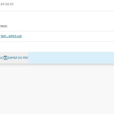
-29 22:01
NIKI
1541_WPKS.pdf
UJ
ZAPISZ DO PDF