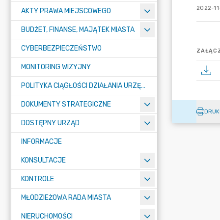
2022-11
AKTY PRAWA MIEJSCOWEGO
BUDŻET, FINANSE, MAJĄTEK MIASTA
CYBERBEZPIECZEŃSTWO
ZAŁĄCZ
MONITORING WIZYJNY
POLITYKA CIĄGŁOŚCI DZIAŁANIA URZĘDU MIASTA ŻORY
DOKUMENTY STRATEGICZNE
DRUK
DOSTĘPNY URZĄD
INFORMACJE
KONSULTACJE
KONTROLE
MŁODZIEŻOWA RADA MIASTA
NIERUCHOMOŚCI