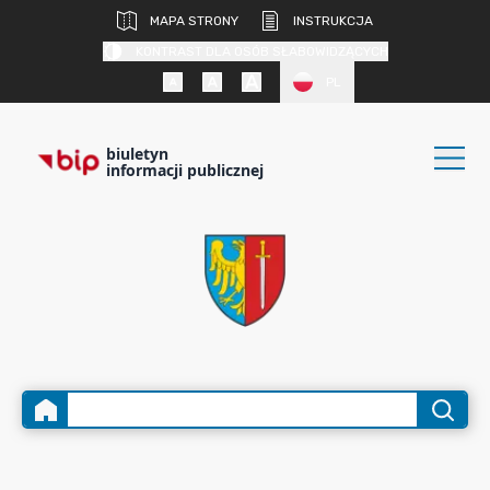
MAPA STRONY
INSTRUKCJA
KONTRAST DLA OSÓB SŁABOWIDZĄCYCH
PL
biuletyn
informacji publicznej