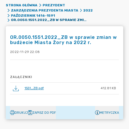
STRONA GŁÓWNA
PREZYDENT
ZARZĄDZENIA PREZYDENTA MIASTA
2022
PAŹDZIERNIK 1416-1591
OR.0050.1551.2022_ZB W SPRAWIE ZMIAN W BUDŻECIE MIASTA ŻORY NA 2022 R.
OR.0050.1551.2022_ZB w sprawie zmian w
budżecie Miasta Żory na 2022 r.
2022-11-29 22:08
ZAŁĄCZNIKI
1551_ZB.pdf
412.81 KB
DRUKUJ
ZAPISZ DO PDF
METRYCZKA