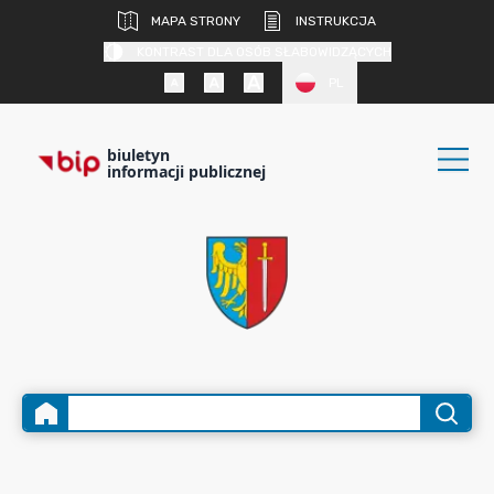
MAPA STRONY
INSTRUKCJA
KONTRAST DLA OSÓB SŁABOWIDZĄCYCH
PL
biuletyn
informacji publicznej