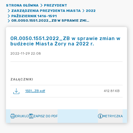
STRONA GŁÓWNA
PREZYDENT
ZARZĄDZENIA PREZYDENTA MIASTA
2022
PAŹDZIERNIK 1416-1591
OR.0050.1551.2022_ZB W SPRAWIE ZMIAN W BUDŻECIE MIASTA ŻORY NA 2022 R.
OR.0050.1551.2022_ZB w sprawie zmian w
budżecie Miasta Żory na 2022 r.
2022-11-29 22:08
ZAŁĄCZNIKI
1551_ZB.pdf
412.81 KB
DRUKUJ
ZAPISZ DO PDF
METRYCZKA