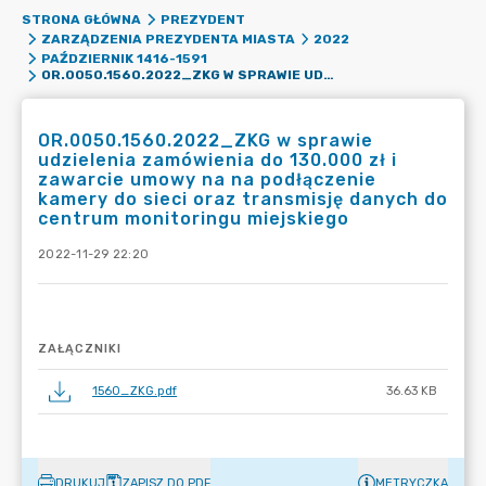
STRONA GŁÓWNA
PREZYDENT
ZARZĄDZENIA PREZYDENTA MIASTA
2022
PAŹDZIERNIK 1416-1591
OR.0050.1560.2022_ZKG W SPRAWIE UDZIELENIA ZAMÓWIENIA DO 130.000 ZŁ I ZAWARCIE UMOWY NA NA PODŁĄCZENIE KAMERY DO SIECI ORAZ TRANSMISJĘ DANYCH DO CENTRUM MONITORINGU MIEJSKIEGO
OR.0050.1560.2022_ZKG w sprawie
udzielenia zamówienia do 130.000 zł i
zawarcie umowy na na podłączenie
kamery do sieci oraz transmisję danych do
centrum monitoringu miejskiego
2022-11-29 22:20
ZAŁĄCZNIKI
1560_ZKG.pdf
36.63 KB
DRUKUJ
ZAPISZ DO PDF
METRYCZKA