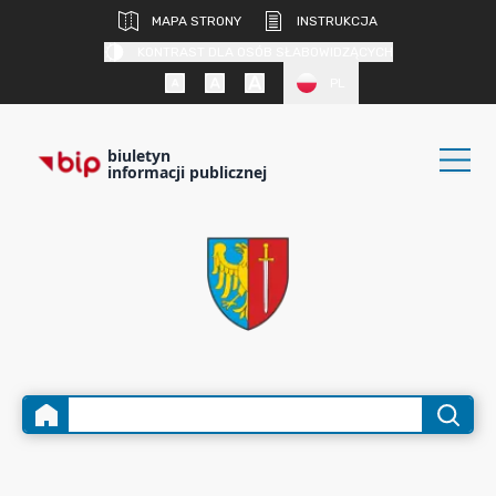
MAPA STRONY
INSTRUKCJA
KONTRAST DLA OSÓB SŁABOWIDZĄCYCH
PL
biuletyn
informacji publicznej