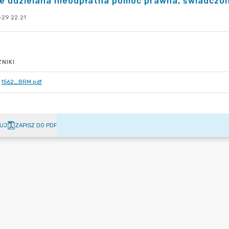
e udzielana nieodpłatna pomoc prawna, świadczon
-29 22:21
NIKI
1562_BRM.pdf
UJ
ZAPISZ DO PDF