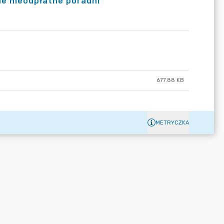
e nieodpłatne poradni
677.88 KB
METRYCZKA