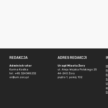
REDAKCJA
ADRES REDAKCJI
Administrator
Urząd Miasta Żory
M
Karina Kostka
ul. Aleja Wojska Polskiego 25
P
tel. +48 324348232
44-240 Żory
R
or@um.zory.pl
piętro 1, pokój 102
S
U
p
D