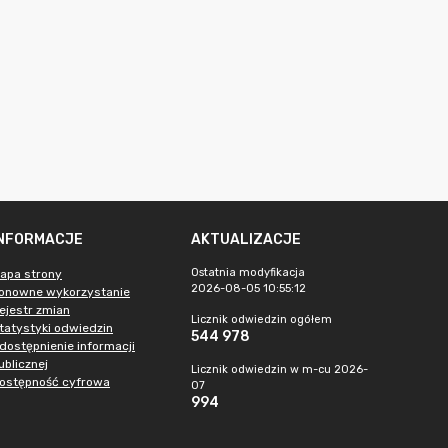
INFORMACJE
AKTUALIZACJE
Ostatnia modyfikacja
apa strony
2026-08-05 10:55:12
onowne wykorzystanie
ejestr zmian
Licznik odwiedzin ogółem
tatystyki odwiedzin
544 978
dostępnienie informacji
ublicznej
Licznik odwiedzin w m-cu 2026-
ostępność cyfrowa
07
994