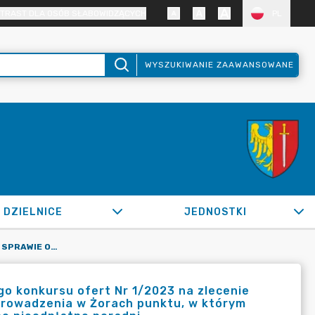
TRAST DLA OSÓB SŁABOWIDZĄCYCH
PL
WYSZUKIWANIE ZAAWANSOWANE
DZIELNICE
JEDNOSTKI
OR.0050.1562.2022_BRM W SPRAWIE OGŁOSZENIA OTWARTEGO KONKURSU OFERT NR 1/2023 NA ZLECENIE REALIZACJI W ROKU 2023 ZADANIA PUBLICZNEGO W ZAKRESIE PROWADZENIA W ŻORACH PUNKTU, W KTÓRYM BĘDZIE UDZIELANA NIEODPŁATNA POMOC PRAWNA, ŚWIADCZONE NIEODPŁATNE PORADNI
o konkursu ofert Nr 1/2023 na zlecenie
 prowadzenia w Żorach punktu, w którym