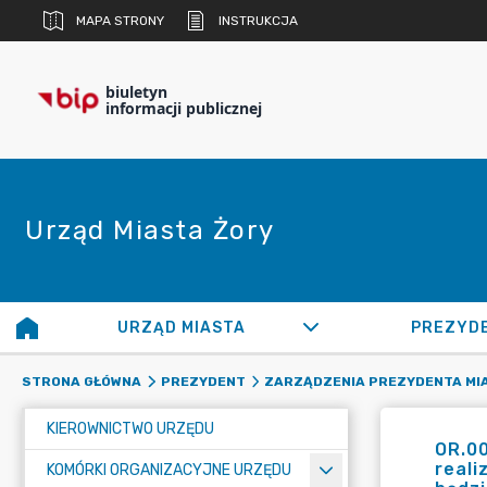
MAPA STRONY
INSTRUKCJA
biuletyn
informacji publicznej
Urząd Miasta Żory
URZĄD MIASTA
PREZYD
STRONA GŁÓWNA
PREZYDENT
ZARZĄDZENIA PREZYDENTA MI
KIEROWNICTWO URZĘDU
OR.00
reali
KOMÓRKI ORGANIZACYJNE URZĘDU