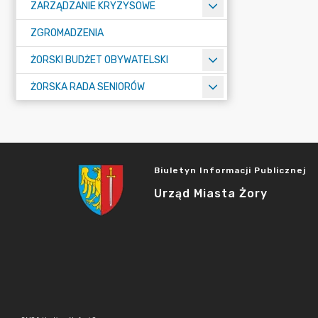
ZARZĄDZANIE KRYZYSOWE
ZGROMADZENIA
ŻORSKI BUDŻET OBYWATELSKI
ŻORSKA RADA SENIORÓW
Biuletyn Informacji Publicznej
Urząd Miasta Żory