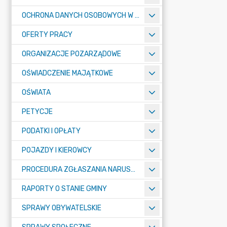
OCHRONA DANYCH OSOBOWYCH W URZĘDZIE MIASTA ŻORY - RODO
OFERTY PRACY
ORGANIZACJE POZARZĄDOWE
OŚWIADCZENIE MAJĄTKOWE
OŚWIATA
PETYCJE
PODATKI I OPŁATY
POJAZDY I KIEROWCY
PROCEDURA ZGŁASZANIA NARUSZEŃ PRAWA
RAPORTY O STANIE GMINY
SPRAWY OBYWATELSKIE