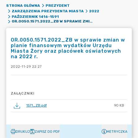
STRONA GŁÓWNA
PREZYDENT
ZARZĄDZENIA PREZYDENTA MIASTA
2022
PAŹDZIERNIK 1416-1591
OR.0050.1571.2022_ZB W SPRAWIE ZMIAN W PLANIE FINANSOWYM WYDATKÓW URZĘDU MIASTA ŻORY ORAZ PLACÓWEK OŚWIATOWYCH NA 2022 R.
OR.0050.1571.2022_ZB w sprawie zmian w
planie finansowym wydatków Urzędu
Miasta Żory oraz placówek oświatowych
na 2022 r.
2022-11-29 22:27
ZAŁĄCZNIKI
1571_ZB.pdf
90 KB
DRUKUJ
ZAPISZ DO PDF
METRYCZKA