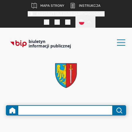
MAPA STRONY
INSTRUKCJA
KONTRAST DLA OSÓB SŁABOWIDZĄCYCH
PL
biuletyn
informacji publicznej