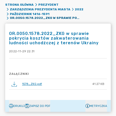
STRONA GŁÓWNA
PREZYDENT
ZARZĄDZENIA PREZYDENTA MIASTA
2022
PAŹDZIERNIK 1416-1591
OR.0050.1578.2022_ZKG W SPRAWIE POKRYCIA KOSZTÓW ZAKWATEROWANIA LUDNOŚCI UCHODŹCZEJ Z TERENÓW UKRAINY
OR.0050.1578.2022_ZKG w sprawie
pokrycia kosztów zakwaterowania
ludności uchodźczej z terenów Ukrainy
2022-11-29 22:31
ZAŁĄCZNIKI
1578_ZKG.pdf
41.27 KB
DRUKUJ
ZAPISZ DO PDF
METRYCZKA