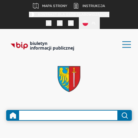
MAPA STRONY
INSTRUKCJA
KONTRAST DLA OSÓB SŁABOWIDZĄCYCH
PL
biuletyn
informacji publicznej