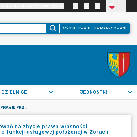
TRAST DLA OSÓB SŁABOWIDZĄCYCH
PL
WYSZUKIWANIE ZAAWANSOWANE
DZIELNICE
JEDNOSTKI
OR.0050.1579.2022_SM W SPRAWIE PRZEPROWADZENIA ROKOWAŃ NA ZBYCIE PRAWA WŁASNOŚCI NIERUCHOMOŚCI ZABUDOWANEJ BUDYNKIEM NIEMIESZKALNYM O FUNKCJI USŁUGOWEJ POŁOŻONEJ W ŻORACH PRZY UL. PIASKOWEJ 22
owań na zbycie prawa własności
o funkcji usługowej położonej w Żorach