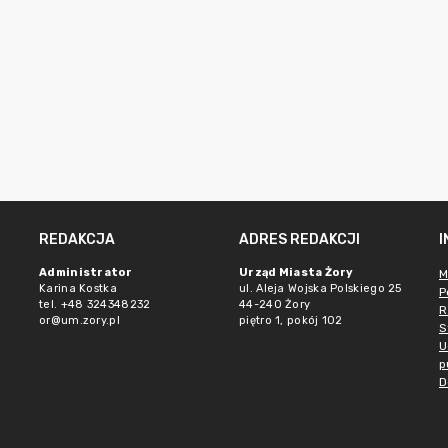
REDAKCJA
ADRES REDAKCJI
Administrator
Urząd Miasta Żory
M
Karina Kostka
ul. Aleja Wojska Polskiego 25
P
tel. +48 324348232
44-240 Żory
R
or@um.zory.pl
piętro 1, pokój 102
S
U
p
D