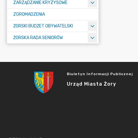
ZARZĄDZANIE KRYZYSOWE
ZGROMADZENIA
ŻORSKI BUDŻET OBYWATELSKI
ŻORSKA RADA SENIORÓW
Biuletyn Informacji Publicznej
Urząd Miasta Żory