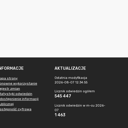
INFORMACJE
AKTUALIZACJE
Ostatnia modyfikacja
apa strony
2026-08-07 12:34:55
onowne wykorzystanie
ejestr zmian
Licznik odwiedzin ogółem
tatystyki odwiedzin
545 447
dostępnienie informacji
ublicznej
Licznik odwiedzin w m-cu 2026-
ostępność cyfrowa
07
1 463