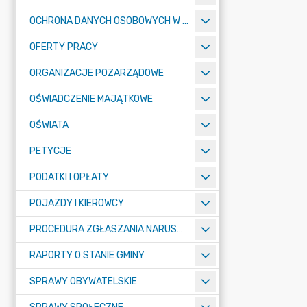
OCHRONA DANYCH OSOBOWYCH W URZĘDZIE MIASTA ŻORY - RODO
OFERTY PRACY
ORGANIZACJE POZARZĄDOWE
OŚWIADCZENIE MAJĄTKOWE
OŚWIATA
PETYCJE
PODATKI I OPŁATY
POJAZDY I KIEROWCY
PROCEDURA ZGŁASZANIA NARUSZEŃ PRAWA
RAPORTY O STANIE GMINY
SPRAWY OBYWATELSKIE