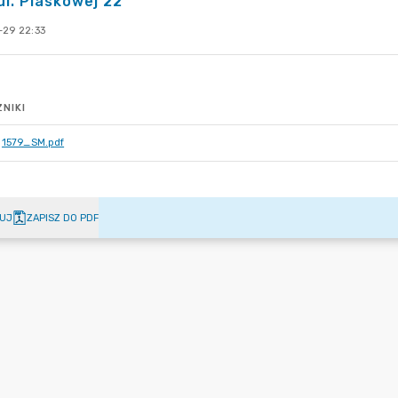
ul. Piaskowej 22
-29 22:33
NIKI
1579_SM.pdf
UJ
ZAPISZ DO PDF