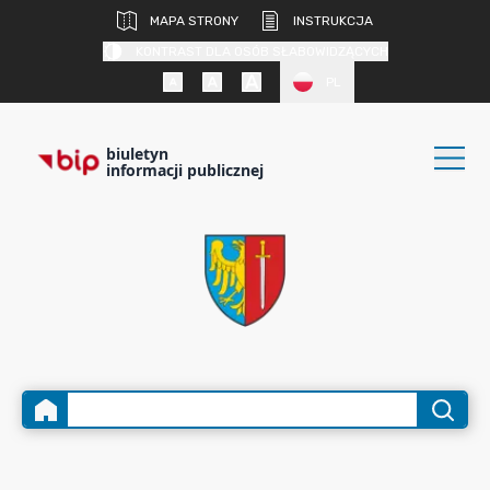
MAPA STRONY
INSTRUKCJA
KONTRAST DLA OSÓB SŁABOWIDZĄCYCH
PL
biuletyn
informacji publicznej