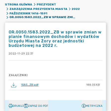
STRONA GŁÓWNA
PREZYDENT
ZARZĄDZENIA PREZYDENTA MIASTA
2022
PAŹDZIERNIK 1416-1591
OR.0050.1583.2022_ZB W SPRAWIE ZMIAN W PLANIE FINANSOWYM DOCHODÓW I WYDATKÓW URZĘDU MIASTA ŻORY ORAZ JEDNOSTKI BUDŻETOWEJ NA 2022 R.
OR.0050.1583.2022_ZB w sprawie zmian w
planie finansowym dochodów i wydatków
Urzędu Miasta Żory oraz jednostki
budżetowej na 2022 r.
2022-11-29 22:37
ZAŁĄCZNIKI
1583_ZB.pdf
148.05 KB
DRUKUJ
ZAPISZ DO PDF
METRYCZKA