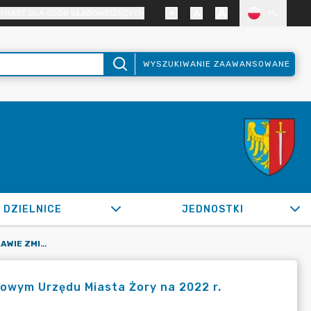
TRAST DLA OSÓB SŁABOWIDZĄCYCH
PL
WYSZUKIWANIE ZAAWANSOWANE
DZIELNICE
JEDNOSTKI
OR.0050.1593.2022_ZB W SPRAWIE ZMIAN W PLANIE FINANSOWYM URZĘDU MIASTA ŻORY NA 2022 R.
owym Urzędu Miasta Żory na 2022 r.