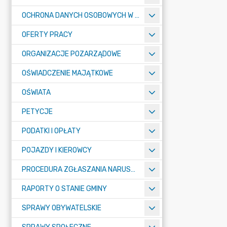
OCHRONA DANYCH OSOBOWYCH W URZĘDZIE MIASTA ŻORY - RODO
OFERTY PRACY
ORGANIZACJE POZARZĄDOWE
OŚWIADCZENIE MAJĄTKOWE
OŚWIATA
PETYCJE
PODATKI I OPŁATY
POJAZDY I KIEROWCY
PROCEDURA ZGŁASZANIA NARUSZEŃ PRAWA
RAPORTY O STANIE GMINY
SPRAWY OBYWATELSKIE