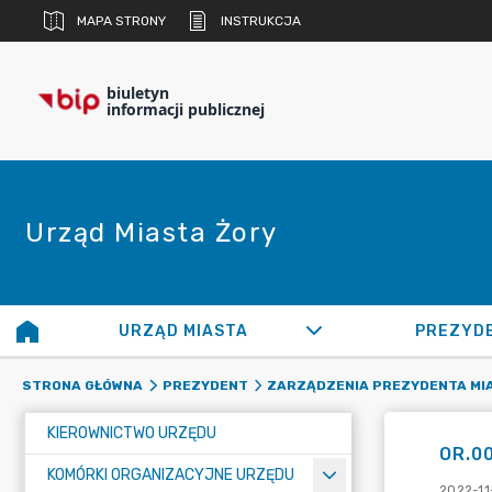
MAPA STRONY
INSTRUKCJA
biuletyn
informacji publicznej
Urząd Miasta Żory
URZĄD MIASTA
PREZYD
STRONA GŁÓWNA
PREZYDENT
ZARZĄDZENIA PREZYDENTA MI
KIEROWNICTWO URZĘDU
OR.00
KOMÓRKI ORGANIZACYJNE URZĘDU
2022-11