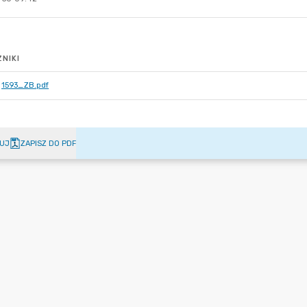
NIKI
1593_ZB.pdf
UJ
ZAPISZ DO PDF