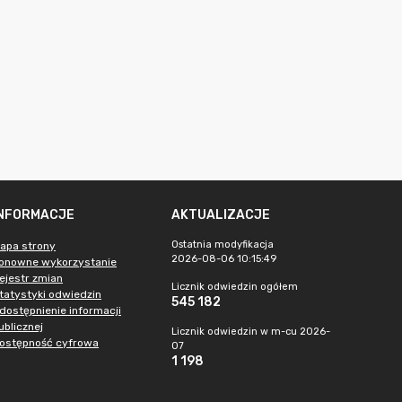
INFORMACJE
AKTUALIZACJE
Ostatnia modyfikacja
apa strony
2026-08-06 10:15:49
onowne wykorzystanie
ejestr zmian
Licznik odwiedzin ogółem
tatystyki odwiedzin
545 182
dostępnienie informacji
ublicznej
Licznik odwiedzin w m-cu 2026-
ostępność cyfrowa
07
1 198