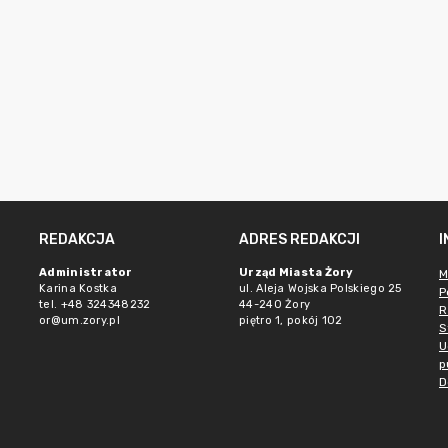
REDAKCJA
ADRES REDAKCJI
Administrator
Urząd Miasta Żory
M
Karina Kostka
ul. Aleja Wojska Polskiego 25
P
tel. +48 324348232
44-240 Żory
R
or@um.zory.pl
piętro 1, pokój 102
S
U
p
D