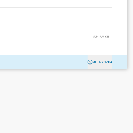
231.89 KB
METRYCZKA