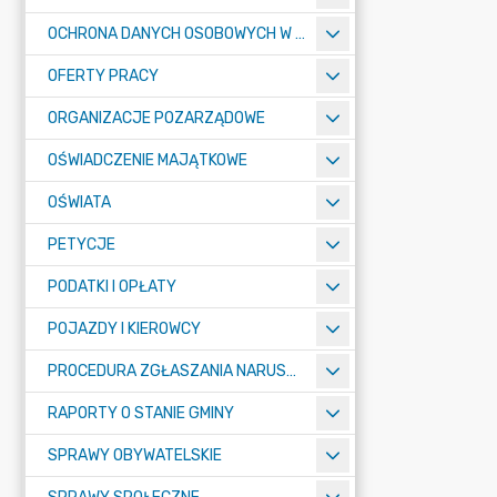
OCHRONA DANYCH OSOBOWYCH W URZĘDZIE MIASTA ŻORY - RODO
OFERTY PRACY
ORGANIZACJE POZARZĄDOWE
OŚWIADCZENIE MAJĄTKOWE
OŚWIATA
PETYCJE
PODATKI I OPŁATY
POJAZDY I KIEROWCY
PROCEDURA ZGŁASZANIA NARUSZEŃ PRAWA
RAPORTY O STANIE GMINY
SPRAWY OBYWATELSKIE