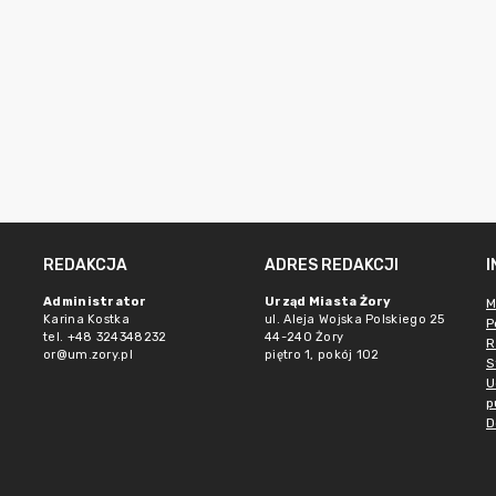
REDAKCJA
ADRES REDAKCJI
Administrator
Urząd Miasta Żory
M
Karina Kostka
ul. Aleja Wojska Polskiego 25
P
tel. +48 324348232
44-240 Żory
R
or@um.zory.pl
piętro 1, pokój 102
S
U
p
D