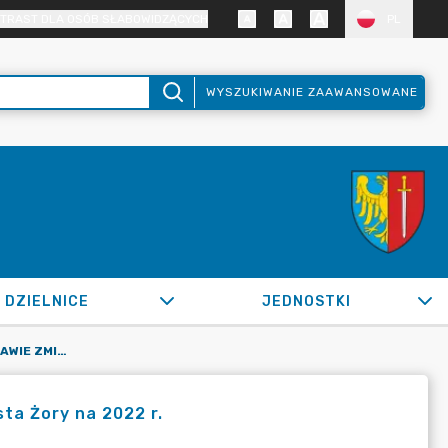
TRAST DLA OSÓB SŁABOWIDZĄCYCH
PL
WYSZUKIWANIE ZAAWANSOWANE
DZIELNICE
JEDNOSTKI
OR.0050.1610.2022_ZB W SPRAWIE ZMIAN W BUDŻECIE MIASTA ŻORY NA 2022 R.
ta Żory na 2022 r.