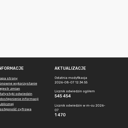
INFORMACJE
AKTUALIZACJE
Ostatnia modyfikacja
apa strony
2026-08-07 12:34:55
onowne wykorzystanie
ejestr zmian
Licznik odwiedzin ogółem
tatystyki odwiedzin
545 454
dostępnienie informacji
ublicznej
Licznik odwiedzin w m-cu 2026-
ostępność cyfrowa
07
1 470