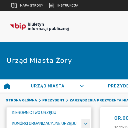
MAPA STRONY
INSTRUKCJA
biuletyn
informacji publicznej
Urząd Miasta Żory
URZĄD MIASTA
PREZYD
STRONA GŁÓWNA
PREZYDENT
ZARZĄDZENIA PREZYDENTA MI
KIEROWNICTWO URZĘDU
OR.00
KOMÓRKI ORGANIZACYJNE URZĘDU
2022-11