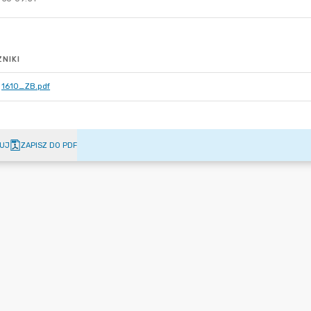
NIKI
1610_ZB.pdf
UJ
ZAPISZ DO PDF