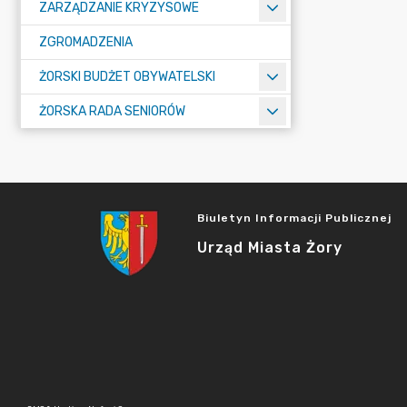
ZARZĄDZANIE KRYZYSOWE
ZGROMADZENIA
ŻORSKI BUDŻET OBYWATELSKI
ŻORSKA RADA SENIORÓW
Biuletyn Informacji Publicznej
Urząd Miasta Żory