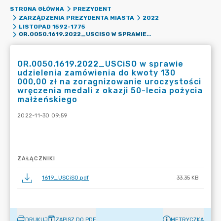
STRONA GŁÓWNA
PREZYDENT
ZARZĄDZENIA PREZYDENTA MIASTA
2022
LISTOPAD 1592-1775
OR.0050.1619.2022_USCISO W SPRAWIE UDZIELENIA ZAMÓWIENIA DO KWOTY 130 000,00 ZŁ NA ZORAGNIZOWANIE UROCZYSTOŚCI WRĘCZENIA MEDALI Z OKAZJI 50-LECIA POŻYCIA MAŁŻEŃSKIEGO
OR.0050.1619.2022_USCiSO w sprawie
udzielenia zamówienia do kwoty 130
000,00 zł na zoragnizowanie uroczystości
wręczenia medali z okazji 50-lecia pożycia
małżeńskiego
2022-11-30 09:59
ZAŁĄCZNIKI
1619_USCiSO.pdf
33.35 KB
DRUKUJ
ZAPISZ DO PDF
METRYCZKA