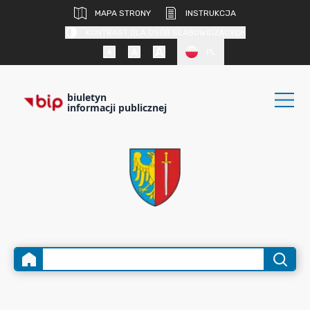
MAPA STRONY
INSTRUKCJA
KONTRAST DLA OSÓB SŁABOWIDZĄCYCH
PL
biuletyn
informacji publicznej