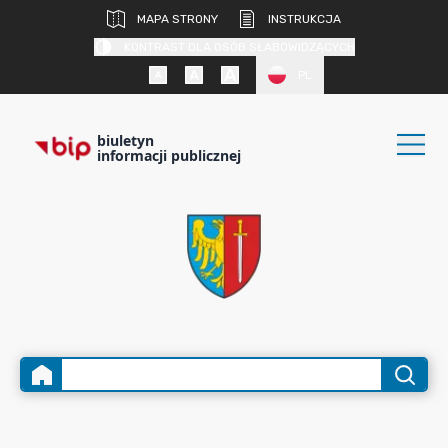
MAPA STRONY
INSTRUKCJA
KONTRAST DLA OSÓB SŁABOWIDZĄCYCH
PL
biuletyn
informacji publicznej