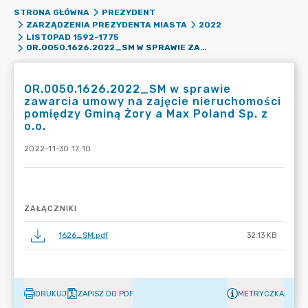
STRONA GŁÓWNA
PREZYDENT
ZARZĄDZENIA PREZYDENTA MIASTA
2022
LISTOPAD 1592-1775
OR.0050.1626.2022_SM W SPRAWIE ZAWARCIA UMOWY NA ZAJĘCIE NIERUCHOMOŚCI POMIĘDZY GMINĄ ŻORY A MAX POLAND SP. Z O.O.
OR.0050.1626.2022_SM w sprawie
zawarcia umowy na zajęcie nieruchomości
pomiędzy Gminą Żory a Max Poland Sp. z
o.o.
2022-11-30 17:10
ZAŁĄCZNIKI
1626_SM.pdf
32.13 KB
DRUKUJ
ZAPISZ DO PDF
METRYCZKA