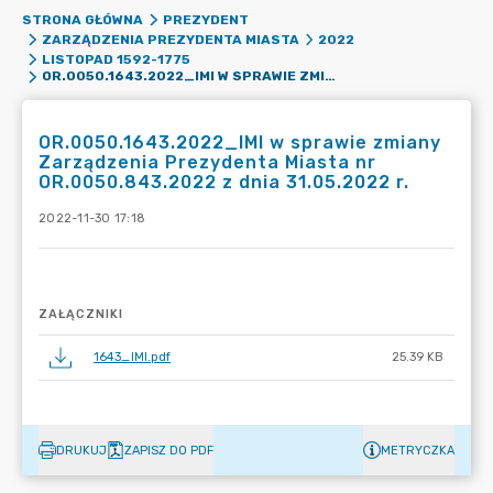
STRONA GŁÓWNA
PREZYDENT
ZARZĄDZENIA PREZYDENTA MIASTA
2022
LISTOPAD 1592-1775
OR.0050.1643.2022_IMI W SPRAWIE ZMIANY ZARZĄDZENIA PREZYDENTA MIASTA NR OR.0050.843.2022 Z DNIA 31.05.2022 R.
OR.0050.1643.2022_IMI w sprawie zmiany
Zarządzenia Prezydenta Miasta nr
OR.0050.843.2022 z dnia 31.05.2022 r.
2022-11-30 17:18
ZAŁĄCZNIKI
1643_IMI.pdf
25.39 KB
DRUKUJ
ZAPISZ DO PDF
METRYCZKA