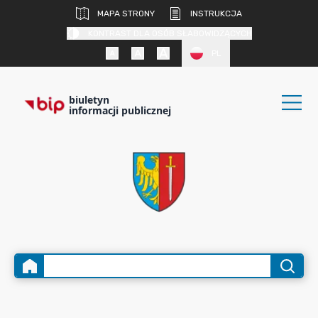
MAPA STRONY
INSTRUKCJA
KONTRAST DLA OSÓB SŁABOWIDZĄCYCH
PL
biuletyn
informacji publicznej