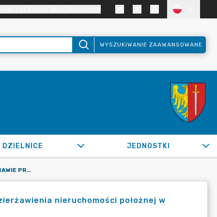
TRAST DLA OSÓB SŁABOWIDZĄCYCH
PL
WYSZUKIWANIE ZAAWANSOWANE
DZIELNICE
JEDNOSTKI
OR.0050.1665.2022_SM W SPRAWIE PRZEZNACZNIA DO WYDZIERŻAWIENIA NIERUCHOMOŚCI POŁOŻNEJ W ŻORACH PRZY ULICY ŻWIROWEJ
ierżawienia nieruchomości położnej w