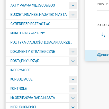
2022-11
AKTY PRAWA MIEJSCOWEGO
BUDŻET, FINANSE, MAJĄTEK MIASTA
CYBERBEZPIECZEŃSTWO
ZAŁĄCZ
MONITORING WIZYJNY
POLITYKA CIĄGŁOŚCI DZIAŁANIA URZĘDU MIASTA ŻORY
DOKUMENTY STRATEGICZNE
DRUK
DOSTĘPNY URZĄD
INFORMACJE
KONSULTACJE
KONTROLE
MŁODZIEŻOWA RADA MIASTA
NIERUCHOMOŚCI