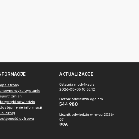
INFORMACJE
AKTUALIZACJE
Ostatnia modyfikacja
apa strony
2026-08-05 10:55:12
onowne wykorzystanie
ejestr zmian
Licznik odwiedzin ogółem
tatystyki odwiedzin
544 980
dostępnienie informacji
ublicznej
Licznik odwiedzin w m-cu 2026-
ostępność cyfrowa
07
996