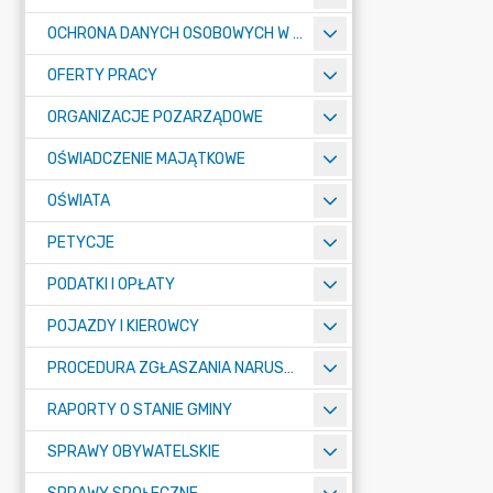
OCHRONA DANYCH OSOBOWYCH W URZĘDZIE MIASTA ŻORY - RODO
OFERTY PRACY
ORGANIZACJE POZARZĄDOWE
OŚWIADCZENIE MAJĄTKOWE
OŚWIATA
PETYCJE
PODATKI I OPŁATY
POJAZDY I KIEROWCY
PROCEDURA ZGŁASZANIA NARUSZEŃ PRAWA
RAPORTY O STANIE GMINY
SPRAWY OBYWATELSKIE