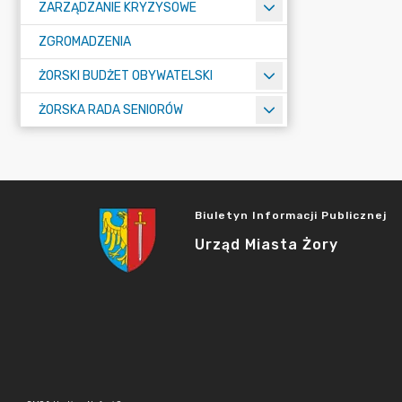
ZARZĄDZANIE KRYZYSOWE
ZGROMADZENIA
ŻORSKI BUDŻET OBYWATELSKI
ŻORSKA RADA SENIORÓW
Biuletyn Informacji Publicznej
Urząd Miasta Żory