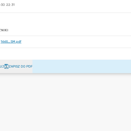
-30 22:31
NIKI
1665_SM.pdf
UJ
ZAPISZ DO PDF