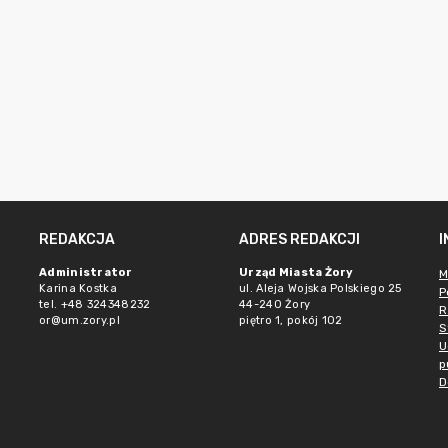
REDAKCJA
ADRES REDAKCJI
Administrator
Urząd Miasta Żory
M
Karina Kostka
ul. Aleja Wojska Polskiego 25
P
tel. +48 324348232
44-240 Żory
R
or@um.zory.pl
piętro 1, pokój 102
S
U
p
D