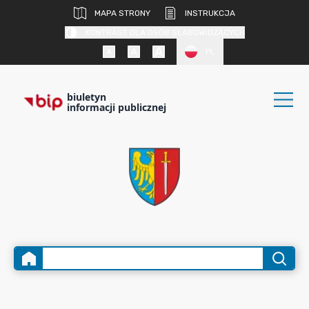
MAPA STRONY
INSTRUKCJA
KONTRAST DLA OSÓB SŁABOWIDZĄCYCH
PL
biuletyn
informacji publicznej