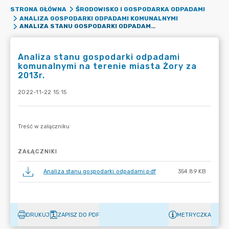
STRONA GŁÓWNA
ŚRODOWISKO I GOSPODARKA ODPADAMI
ANALIZA GOSPODARKI ODPADAMI KOMUNALNYMI
ANALIZA STANU GOSPODARKI ODPADAMI KOMUNALNYMI NA TERENIE MIASTA ŻORY ZA 2013R.
Analiza stanu gospodarki odpadami
komunalnymi na terenie miasta Żory za
2013r.
2022-11-22 15:15
ZAŁĄCZNIKI
Analiza stanu gospodarki odpadami.pdf
354.89 KB
DRUKUJ
ZAPISZ DO PDF
METRYCZKA