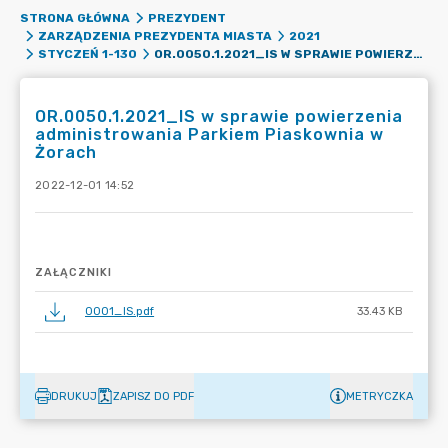
STRONA GŁÓWNA
PREZYDENT
ZARZĄDZENIA PREZYDENTA MIASTA
2021
OR.0050.1.2021_IS W SPRAWIE POWIERZENIA ADMINISTROWANIA PARKIEM PIASKOWNIA W ŻORACH
STYCZEŃ 1-130
OR.0050.1.2021_IS w sprawie powierzenia
administrowania Parkiem Piaskownia w
Żorach
2022-12-01 14:52
ZAŁĄCZNIKI
0001_IS.pdf
33.43 KB
DRUKUJ
ZAPISZ DO PDF
METRYCZKA