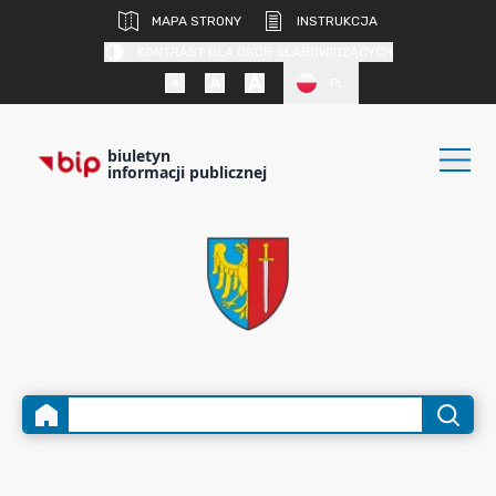
MAPA STRONY
INSTRUKCJA
KONTRAST DLA OSÓB SŁABOWIDZĄCYCH
PL
biuletyn
informacji publicznej