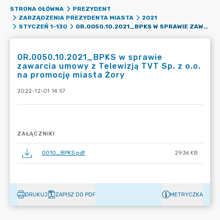
STRONA GŁÓWNA
PREZYDENT
ZARZĄDZENIA PREZYDENTA MIASTA
2021
OR.0050.10.2021_BPKS W SPRAWIE ZAWARCIA UMOWY Z TELEWIZJĄ TVT SP. Z O.O. NA PROMOCJĘ MIASTA ŻORY
STYCZEŃ 1-130
OR.0050.10.2021_BPKS w sprawie
zawarcia umowy z Telewizją TVT Sp. z o.o.
na promocję miasta Żory
2022-12-01 14:57
ZAŁĄCZNIKI
0010_BPKS.pdf
29.36 KB
DRUKUJ
ZAPISZ DO PDF
METRYCZKA