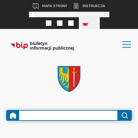
MAPA STRONY
INSTRUKCJA
KONTRAST DLA OSÓB SŁABOWIDZĄCYCH
PL
biuletyn
informacji publicznej