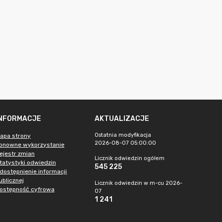
INFORMACJE
AKTUALIZACJE
Ostatnia modyfikacja
apa strony
2026-08-07 05:00:00
onowne wykorzystanie
ejestr zmian
Licznik odwiedzin ogółem
tatystyki odwiedzin
545 225
dostępnienie informacji
ublicznej
Licznik odwiedzin w m-cu 2026-
ostępność cyfrowa
07
1 241