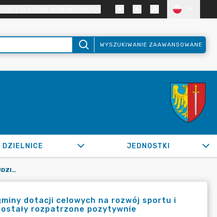
TRAST DLA OSÓB SŁABOWIDZĄCYCH
PL
WYSZUKIWANIE ZAAWANSOWANE
DZIELNICE
JEDNOSTKI
OR.0050.11.2021_BPKS W SPRAWIE UDZIELENIA Z BUDŻETU GMINY DOTACJI CELOWYCH NA ROZWÓJ SPORTU I ZAWARCIA UMÓW Z KLUBAMI SPORTOWYMI, KTÓRYCH WNIOSKI ZOSTAŁY ROZPATRZONE POZYTYWNIE
miny dotacji celowych na rozwój sportu i
zostały rozpatrzone pozytywnie