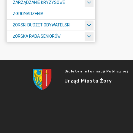
ZARZĄDZANIE KRYZYSOWE
ZGROMADZENIA
ŻORSKI BUDŻET OBYWATELSKI
ŻORSKA RADA SENIORÓW
Biuletyn Informacji Publicznej
Urząd Miasta Żory