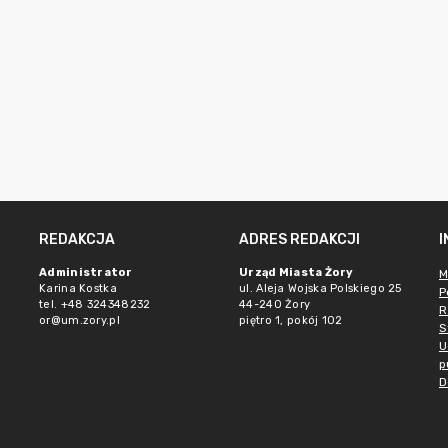
REDAKCJA
ADRES REDAKCJI
Administrator
Urząd Miasta Żory
M
Karina Kostka
ul. Aleja Wojska Polskiego 25
P
tel. +48 324348232
44-240 Żory
R
or@um.zory.pl
piętro 1, pokój 102
S
U
p
D