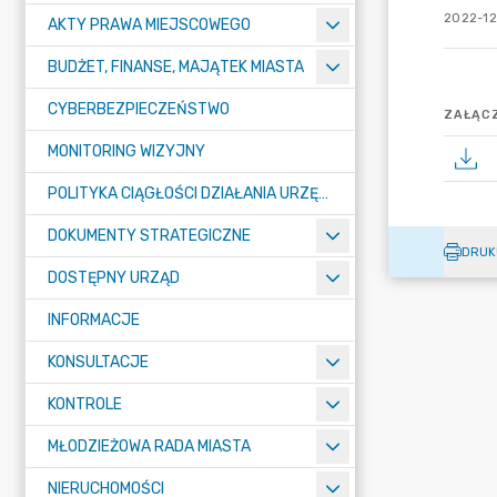
2022-12
AKTY PRAWA MIEJSCOWEGO
BUDŻET, FINANSE, MAJĄTEK MIASTA
CYBERBEZPIECZEŃSTWO
ZAŁĄCZ
MONITORING WIZYJNY
POLITYKA CIĄGŁOŚCI DZIAŁANIA URZĘDU MIASTA ŻORY
DOKUMENTY STRATEGICZNE
DRUK
DOSTĘPNY URZĄD
INFORMACJE
KONSULTACJE
KONTROLE
MŁODZIEŻOWA RADA MIASTA
NIERUCHOMOŚCI