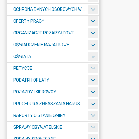
OCHRONA DANYCH OSOBOWYCH W URZĘDZIE MIASTA ŻORY - RODO
OFERTY PRACY
ORGANIZACJE POZARZĄDOWE
OŚWIADCZENIE MAJĄTKOWE
OŚWIATA
PETYCJE
PODATKI I OPŁATY
POJAZDY I KIEROWCY
PROCEDURA ZGŁASZANIA NARUSZEŃ PRAWA
RAPORTY O STANIE GMINY
SPRAWY OBYWATELSKIE