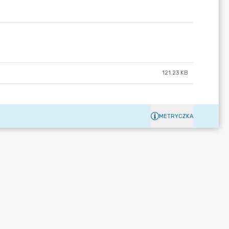
121.23 KB
METRYCZKA