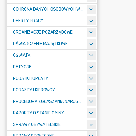
OCHRONA DANYCH OSOBOWYCH W URZĘDZIE MIASTA ŻORY - RODO
OFERTY PRACY
ORGANIZACJE POZARZĄDOWE
OŚWIADCZENIE MAJĄTKOWE
OŚWIATA
PETYCJE
PODATKI I OPŁATY
POJAZDY I KIEROWCY
PROCEDURA ZGŁASZANIA NARUSZEŃ PRAWA
RAPORTY O STANIE GMINY
SPRAWY OBYWATELSKIE