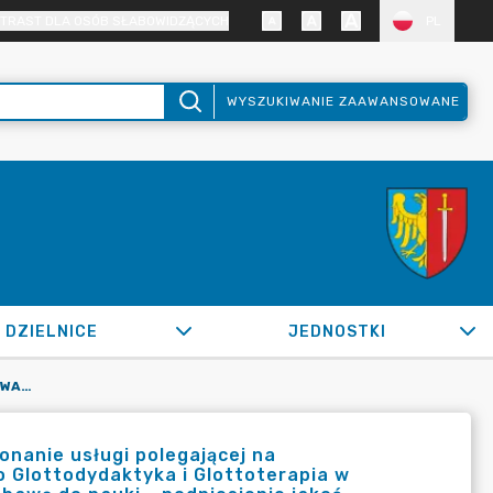
TRAST DLA OSÓB SŁABOWIDZĄCYCH
PL
WYSZUKIWANIE ZAAWANSOWANE
DZIELNICE
JEDNOSTKI
OR.0050.13.2021_SIR W SPRAWIE ZAWARCIA UMOWY NA WYKONANIE USŁUGI POLEGAJĄCEJ NA ZORGANIZOWANIU I PRZEPROWADZENIU KURSU DOSKONALĄCEGO GLOTTODYDAKTYKA I GLOTTOTERAPIA W EDUKACJI POCZĄTKOWEJ - W RAMACH PROJEKTU PN. "PRZEZ ZABAWĘ DO NAUKI - PODNIESIENIE JAKOŚ
nanie usługi polegającej na
 Glottodydaktyka i Glottoterapia w