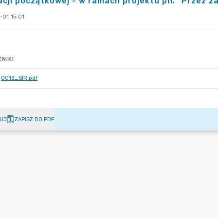
cji początkowej - w ramach projektu pn. "Przez za
-01 15:01
NIKI
0013_SIR.pdf
UJ
ZAPISZ DO PDF