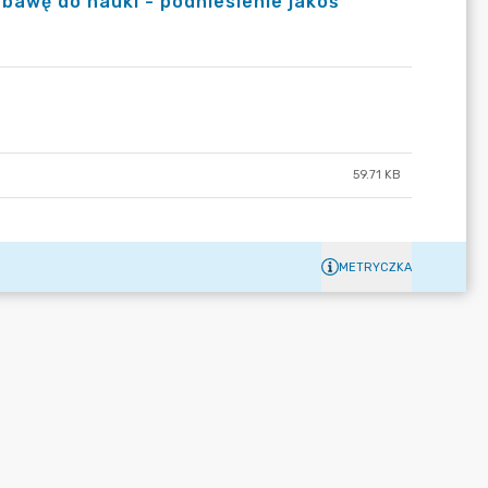
bawę do nauki - podniesienie jakoś
59.71 KB
METRYCZKA