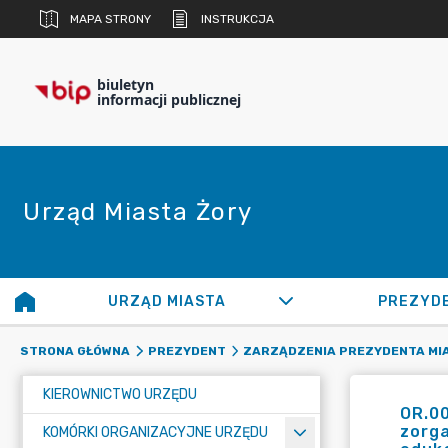
MAPA STRONY
INSTRUKCJA
biuletyn
informacji publicznej
Urząd Miasta Żory
URZĄD MIASTA
PREZYD
STRONA GŁÓWNA
PREZYDENT
ZARZĄDZENIA PREZYDENTA MI
KIEROWNICTWO URZĘDU
OR.00
zorga
KOMÓRKI ORGANIZACYJNE URZĘDU