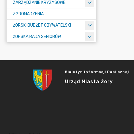
ZARZĄDZANIE KRYZYSOWE
ZGROMADZENIA
ŻORSKI BUDŻET OBYWATELSKI
ŻORSKA RADA SENIORÓW
Biuletyn Informacji Publicznej
Urząd Miasta Żory