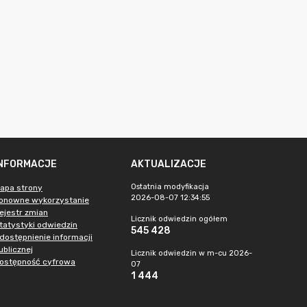
INFORMACJE
AKTUALIZACJE
Ostatnia modyfikacja
apa strony
2026-08-07 12:34:55
onowne wykorzystanie
ejestr zmian
Licznik odwiedzin ogółem
tatystyki odwiedzin
545 428
dostępnienie informacji
ublicznej
Licznik odwiedzin w m-cu 2026-
ostępność cyfrowa
07
1 444