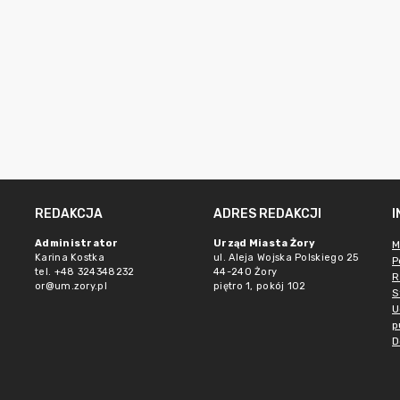
REDAKCJA
ADRES REDAKCJI
Administrator
Urząd Miasta Żory
M
Karina Kostka
ul. Aleja Wojska Polskiego 25
P
tel. +48 324348232
44-240 Żory
R
or@um.zory.pl
piętro 1, pokój 102
S
U
p
D