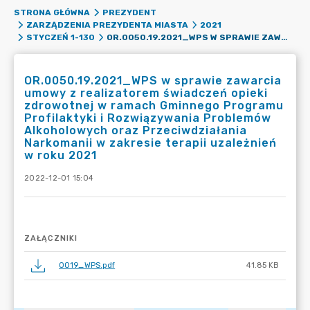
STRONA GŁÓWNA
PREZYDENT
ZARZĄDZENIA PREZYDENTA MIASTA
2021
OR.0050.19.2021_WPS W SPRAWIE ZAWARCIA UMOWY Z REALIZATOREM ŚWIADCZEŃ OPIEKI ZDROWOTNEJ W RAMACH GMINNEGO PROGRAMU PROFILAKTYKI I ROZWIĄZYWANIA PROBLEMÓW ALKOHOLOWYCH ORAZ PRZECIWDZIAŁANIA NARKOMANII W ZAKRESIE TERAPII UZALEŻNIEŃ W ROKU 2021
STYCZEŃ 1-130
OR.0050.19.2021_WPS w sprawie zawarcia
umowy z realizatorem świadczeń opieki
zdrowotnej w ramach Gminnego Programu
Profilaktyki i Rozwiązywania Problemów
Alkoholowych oraz Przeciwdziałania
Narkomanii w zakresie terapii uzależnień
w roku 2021
2022-12-01 15:04
ZAŁĄCZNIKI
0019_WPS.pdf
41.85 KB