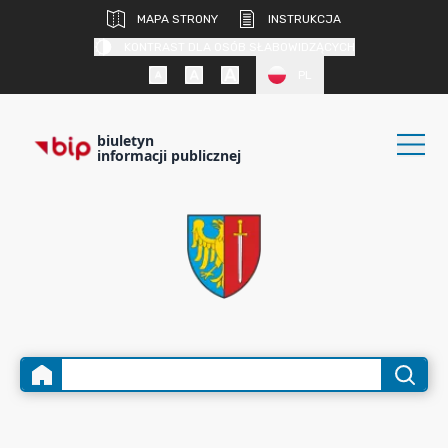
MAPA STRONY
INSTRUKCJA
KONTRAST DLA OSÓB SŁABOWIDZĄCYCH
PL
biuletyn
informacji publicznej