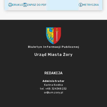
DRUKUJ
ZAPISZ DO PDF
METRYCZKA
Biuletyn Informacji Publicznej
Urząd Miasta Żory
REDAKCJA
Administrator
Karina Kostka
tel. +48 324348232
or@um.zory.pl