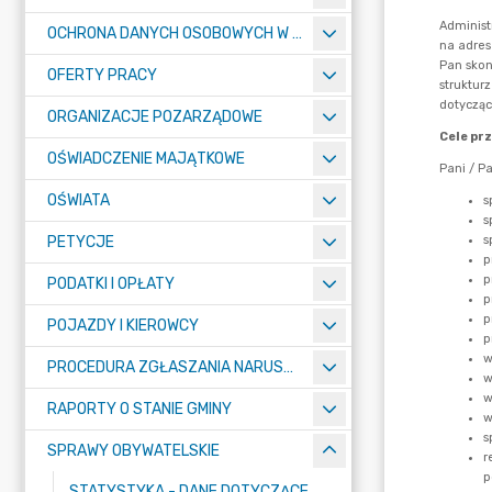
OCHRONA DANYCH OSOBOWYCH W URZĘDZIE MIASTA ŻORY - RODO
OFERTY PRACY
ORGANIZACJE POZARZĄDOWE
OŚWIADCZENIE MAJĄTKOWE
OŚWIATA
PETYCJE
PODATKI I OPŁATY
POJAZDY I KIEROWCY
PROCEDURA ZGŁASZANIA NARUSZEŃ PRAWA
RAPORTY O STANIE GMINY
SPRAWY OBYWATELSKIE
STATYSTYKA - DANE DOTYCZĄCE EWIDENCJI LUDNOŚCI