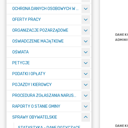
OCHRONA DANYCH OSOBOWYCH W URZĘDZIE MIASTA ŻORY - RODO
OFERTY PRACY
ORGANIZACJE POZARZĄDOWE
OŚWIADCZENIE MAJĄTKOWE
OŚWIATA
PETYCJE
PODATKI I OPŁATY
POJAZDY I KIEROWCY
PROCEDURA ZGŁASZANIA NARUSZEŃ PRAWA
RAPORTY O STANIE GMINY
SPRAWY OBYWATELSKIE
STATYSTYKA - DANE DOTYCZĄCE EWIDENCJI LUDNOŚCI