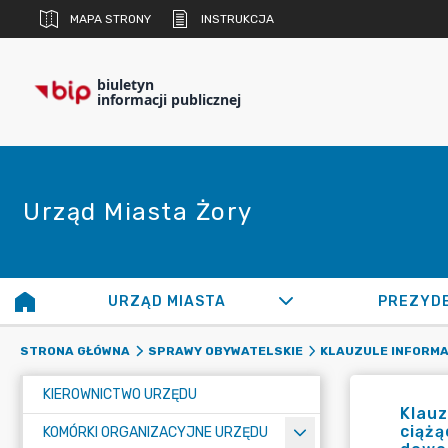
MAPA STRONY
INSTRUKCJA
biuletyn
informacji publicznej
Urząd Miasta Żory
URZĄD MIASTA
PREZYD
STRONA GŁÓWNA
SPRAWY OBYWATELSKIE
KLAUZULE INFORM
KIEROWNICTWO URZĘDU
Klau
ciążą
KOMÓRKI ORGANIZACYJNE URZĘDU