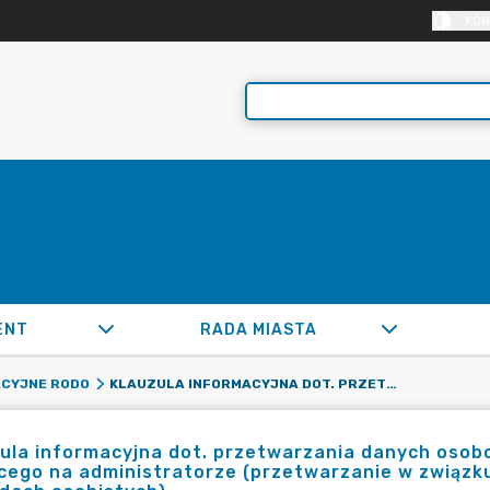
KON
ENT
RADA MIASTA
KLAUZULA INFORMACYJNA DOT. PRZETWARZANIA DANYCH OSOBOWYCH NA PODSTAWIE OBOWIĄZKU PRAWNEGO CIĄŻĄCEGO NA ADMINISTRATORZE (PRZETWARZANIE W ZWIĄZKU Z USTAWĄ Z DNIA 6 SIERPNIA 2010 R. O DOWODACH OSOBISTYCH)
ACYJNE RODO
zula informacyjna dot. przetwarzania danych oso
cego na administratorze (przetwarzanie w związku 