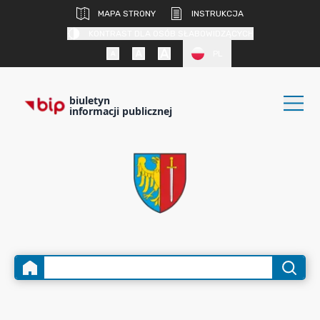
MAPA STRONY
INSTRUKCJA
KONTRAST DLA OSÓB SŁABOWIDZĄCYCH
PL
biuletyn
informacji publicznej