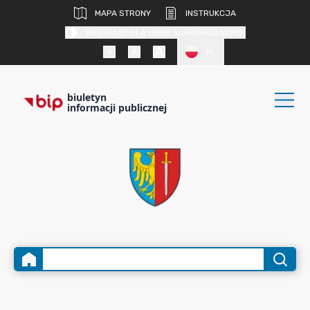
MAPA STRONY
INSTRUKCJA
KONTRAST DLA OSÓB SŁABOWIDZĄCYCH
PL
biuletyn
informacji publicznej