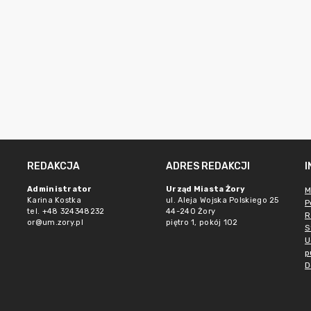
REDAKCJA
ADRES REDAKCJI
Administrator
Urząd Miasta Żory
M
Karina Kostka
ul. Aleja Wojska Polskiego 25
P
tel. +48 324348232
44-240 Żory
R
or@um.zory.pl
piętro 1, pokój 102
S
U
p
D