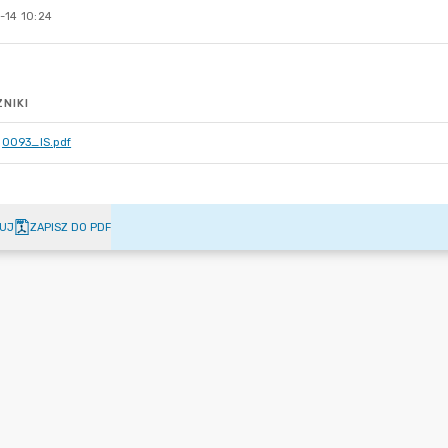
-14 10:24
NIKI
0093_IS.pdf
UJ
ZAPISZ DO PDF