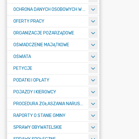
OCHRONA DANYCH OSOBOWYCH W URZĘDZIE MIASTA ŻORY - RODO
OFERTY PRACY
ORGANIZACJE POZARZĄDOWE
OŚWIADCZENIE MAJĄTKOWE
OŚWIATA
PETYCJE
PODATKI I OPŁATY
POJAZDY I KIEROWCY
PROCEDURA ZGŁASZANIA NARUSZEŃ PRAWA
RAPORTY O STANIE GMINY
SPRAWY OBYWATELSKIE