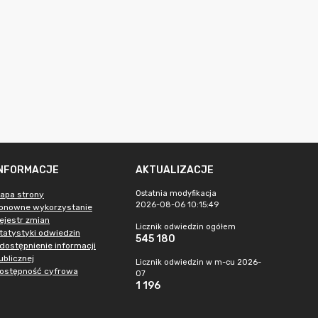
INFORMACJE
AKTUALIZACJE
Ostatnia modyfikacja
apa strony
2026-08-06 10:15:49
onowne wykorzystanie
ejestr zmian
Licznik odwiedzin ogółem
tatystyki odwiedzin
545 180
dostępnienie informacji
ublicznej
Licznik odwiedzin w m-cu 2026-
ostępność cyfrowa
07
1 196