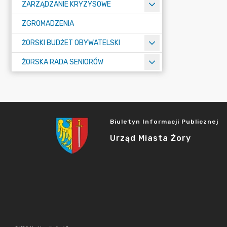
ZARZĄDZANIE KRYZYSOWE
ZGROMADZENIA
ŻORSKI BUDŻET OBYWATELSKI
ŻORSKA RADA SENIORÓW
Biuletyn Informacji Publicznej
Urząd Miasta Żory