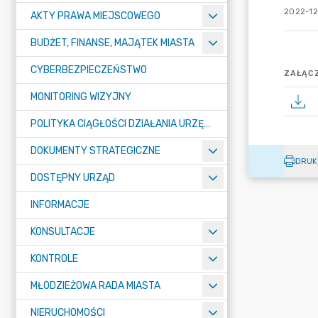
2022-12
AKTY PRAWA MIEJSCOWEGO
BUDŻET, FINANSE, MAJĄTEK MIASTA
CYBERBEZPIECZEŃSTWO
ZAŁĄCZ
MONITORING WIZYJNY
POLITYKA CIĄGŁOŚCI DZIAŁANIA URZĘDU MIASTA ŻORY
DOKUMENTY STRATEGICZNE
DRUK
DOSTĘPNY URZĄD
INFORMACJE
KONSULTACJE
KONTROLE
MŁODZIEŻOWA RADA MIASTA
NIERUCHOMOŚCI