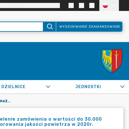
TRAST DLA OSÓB SŁABOWIDZĄCYCH
PL
WYSZUKIWANIE ZAAWANSOWANE
DZIELNICE
JEDNOSTKI
OR.0050.93.2020_IS W SPRAWIE WYRAŻENIA ZGODY NA UDZIELENIE ZAMÓWIENIA O WARTOŚCI DO 30.000 EURO I ZAWARCIA UMOWY NA UTRZYMYWANIE SYSTEMU MONITOROWANIA JAKOŚCI POWIETRZA W 2020R.
elenie zamówienia o wartości do 30.000
rowania jakości powietrza w 2020r.