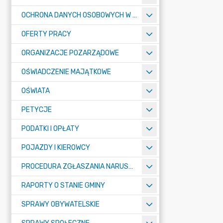
OCHRONA DANYCH OSOBOWYCH W URZĘDZIE MIASTA ŻORY - RODO
OFERTY PRACY
ORGANIZACJE POZARZĄDOWE
OŚWIADCZENIE MAJĄTKOWE
OŚWIATA
PETYCJE
PODATKI I OPŁATY
POJAZDY I KIEROWCY
PROCEDURA ZGŁASZANIA NARUSZEŃ PRAWA
RAPORTY O STANIE GMINY
SPRAWY OBYWATELSKIE