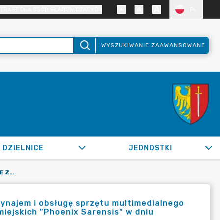
TRAST DLA OSÓB SŁABOWIDZĄCYCH
PL
WYSZUKIWANIE ZAAWANSOWANE
DZIELNICE
JEDNOSTKI
OR.0050.100.2020_BPKS W SPRAWIE ZAWARCIA UMÓW NA WYNAJEM I OBSŁUGĘ SPRZĘTU MULTIMEDIALNEGO ORAZ OŚWIETLENIOWEGO W RAMACH GALI WRĘCZENIA NAGRÓD MIEJSKICH "PHOENIX SARENSIS" W DNIU 7.02.2020R.
najem i obsługę sprzętu multimedialnego
iejskich "Phoenix Sarensis" w dniu