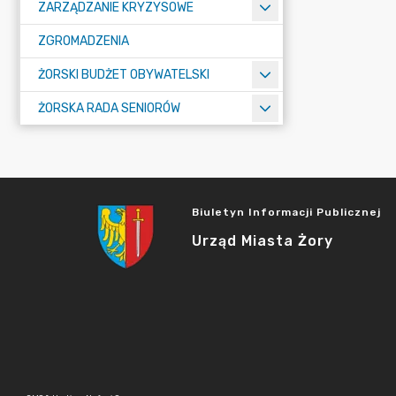
ZARZĄDZANIE KRYZYSOWE
ZGROMADZENIA
ŻORSKI BUDŻET OBYWATELSKI
ŻORSKA RADA SENIORÓW
Biuletyn Informacji Publicznej
Urząd Miasta Żory