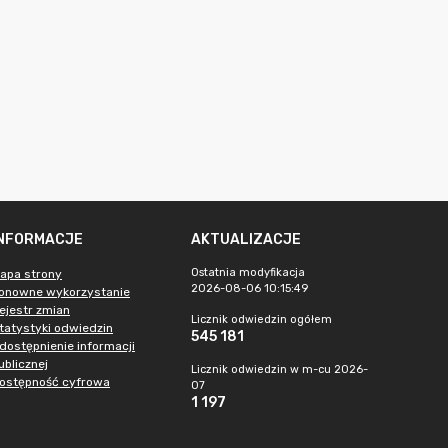
INFORMACJE
AKTUALIZACJE
Ostatnia modyfikacja
apa strony
2026-08-06 10:15:49
onowne wykorzystanie
ejestr zmian
Licznik odwiedzin ogółem
tatystyki odwiedzin
545 181
dostępnienie informacji
ublicznej
Licznik odwiedzin w m-cu 2026-
ostępność cyfrowa
07
1 197