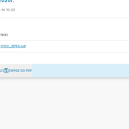
2020r.
-14 10:23
NIKI
0100_BPKS.pdf
UJ
ZAPISZ DO PDF