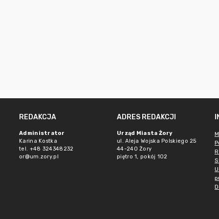
REDAKCJA
ADRES REDAKCJI
Administrator
Urząd Miasta Żory
M
Karina Kostka
ul. Aleja Wojska Polskiego 25
P
tel. +48 324348232
44-240 Żory
R
or@um.zory.pl
piętro 1, pokój 102
S
U
p
D