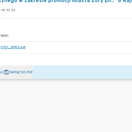
cznego w zakresie promocji miasta Żory pn.: "6 Raj
-14 10:23
NIKI
0101_BPKS.pdf
UJ
ZAPISZ DO PDF