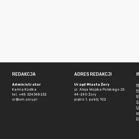
REDAKCJA
ADRES REDAKCJI
Administrator
Urząd Miasta Żory
M
Karina Kostka
ul. Aleja Wojska Polskiego 25
P
tel. +48 324348232
44-240 Żory
R
or@um.zory.pl
piętro 1, pokój 102
S
U
p
D