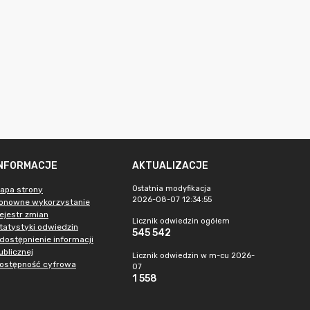
INFORMACJE
AKTUALIZACJE
Ostatnia modyfikacja
apa strony
2026-08-07 12:34:55
onowne wykorzystanie
ejestr zmian
Licznik odwiedzin ogółem
tatystyki odwiedzin
545 542
dostępnienie informacji
ublicznej
Licznik odwiedzin w m-cu 2026-
ostępność cyfrowa
07
1 558