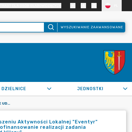
TRAST DLA OSÓB SŁABOWIDZĄCYCH
PL
WYSZUKIWANIE ZAAWANSOWANE
DZIELNICE
JEDNOSTKI
OR.0050.101.2020_BPKS W SPRAWIE UDZIELENIA STOWARZYSZENIU AKTYWNOŚCI LOKALNEJ "EVENTYR" WSPARCIA Z BUDŻETU GMINY W FORMIE DOTACJI CELOWEJ NA DOFINANSOWANIE REALIZACJI ZADANIA PUBLICZNEGO W ZAKRESIE PROMOCJI MIASTA ŻORY PN.: "6 RAJD WILCZY"
zeniu Aktywności Lokalnej "Eventyr"
ofinansowanie realizacji zadania