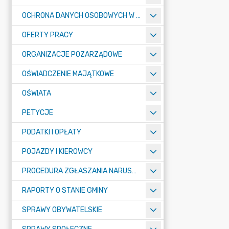
OCHRONA DANYCH OSOBOWYCH W URZĘDZIE MIASTA ŻORY - RODO
OFERTY PRACY
ORGANIZACJE POZARZĄDOWE
OŚWIADCZENIE MAJĄTKOWE
OŚWIATA
PETYCJE
PODATKI I OPŁATY
POJAZDY I KIEROWCY
PROCEDURA ZGŁASZANIA NARUSZEŃ PRAWA
RAPORTY O STANIE GMINY
SPRAWY OBYWATELSKIE