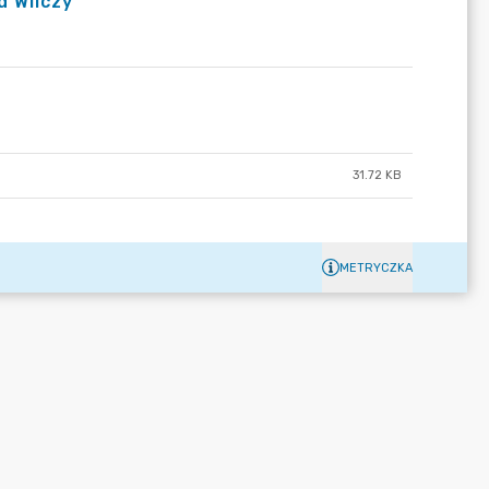
d Wilczy"
31.72 KB
METRYCZKA