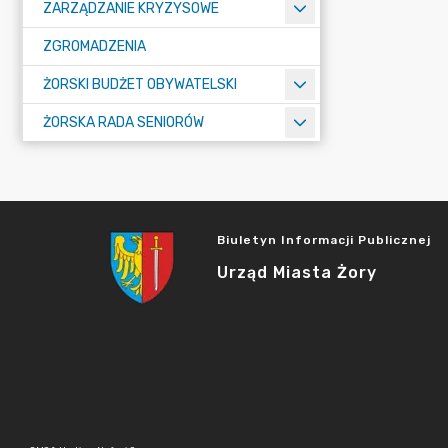
ZARZĄDZANIE KRYZYSOWE
ZGROMADZENIA
ŻORSKI BUDŻET OBYWATELSKI
ŻORSKA RADA SENIORÓW
Biuletyn Informacji Publicznej
Urząd Miasta Żory