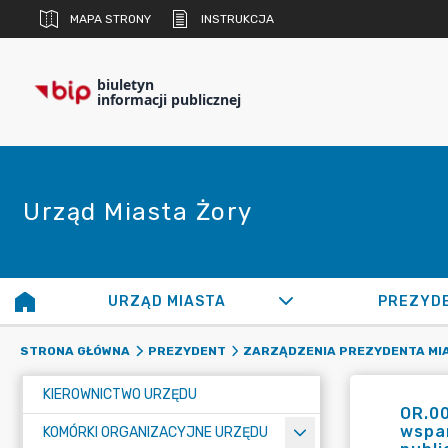
MAPA STRONY
INSTRUKCJA
biuletyn
informacji publicznej
Urząd Miasta Żory
URZĄD MIASTA
PREZYD
STRONA GŁÓWNA
PREZYDENT
ZARZĄDZENIA PREZYDENTA MI
KIEROWNICTWO URZĘDU
OR.00
wspar
KOMÓRKI ORGANIZACYJNE URZĘDU