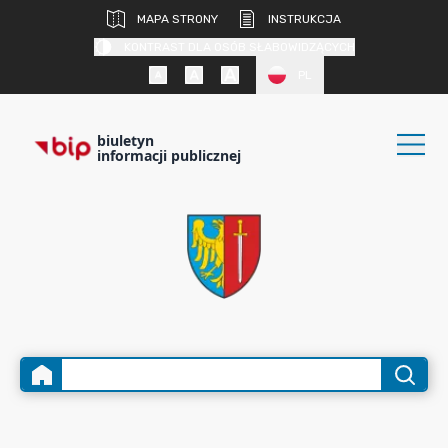
MAPA STRONY
INSTRUKCJA
KONTRAST DLA OSÓB SŁABOWIDZĄCYCH
PL
biuletyn
informacji publicznej