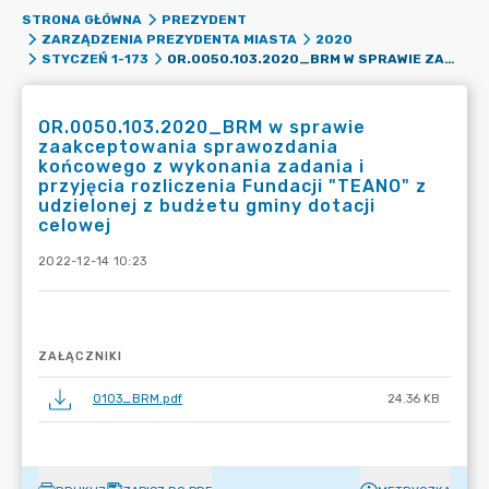
STRONA GŁÓWNA
PREZYDENT
ZARZĄDZENIA PREZYDENTA MIASTA
2020
OR.0050.103.2020_BRM W SPRAWIE ZAAKCEPTOWANIA SPRAWOZDANIA KOŃCOWEGO Z WYKONANIA ZADANIA I PRZYJĘCIA ROZLICZENIA FUNDACJI "TEANO" Z UDZIELONEJ Z BUDŻETU GMINY DOTACJI CELOWEJ
STYCZEŃ 1-173
OR.0050.103.2020_BRM w sprawie
zaakceptowania sprawozdania
końcowego z wykonania zadania i
przyjęcia rozliczenia Fundacji "TEANO" z
udzielonej z budżetu gminy dotacji
celowej
2022-12-14 10:23
ZAŁĄCZNIKI
0103_BRM.pdf
24.36 KB