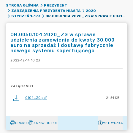
STRONA GŁÓWNA
PREZYDENT
ZARZĄDZENIA PREZYDENTA MIASTA
2020
OR.0050.104.2020_ZG W SPRAWIE UDZIELENIA ZAMÓWIENIA DO KWOTY 30.000 EURO NA SPRZEDAŻ I DOSTAWĘ FABRYCZNIE NOWEGO SYSTEMU KOPERTUJĄCEGO
STYCZEŃ 1-173
OR.0050.104.2020_ZG w sprawie
udzielenia zamówienia do kwoty 30.000
euro na sprzedaż i dostawę fabrycznie
nowego systemu kopertującego
2022-12-14 10:23
ZAŁĄCZNIKI
0104_ZG.pdf
21.54 KB
DRUKUJ
ZAPISZ DO PDF
METRYCZKA