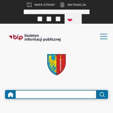
MAPA STRONY
INSTRUKCJA
KONTRAST DLA OSÓB SŁABOWIDZĄCYCH
PL
biuletyn
informacji publicznej