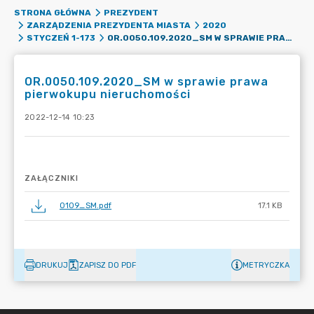
STRONA GŁÓWNA
PREZYDENT
ZARZĄDZENIA PREZYDENTA MIASTA
2020
OR.0050.109.2020_SM W SPRAWIE PRAWA PIERWOKUPU NIERUCHOMOŚCI
STYCZEŃ 1-173
OR.0050.109.2020_SM w sprawie prawa
pierwokupu nieruchomości
2022-12-14 10:23
ZAŁĄCZNIKI
0109_SM.pdf
17.1 KB
DRUKUJ
ZAPISZ DO PDF
METRYCZKA