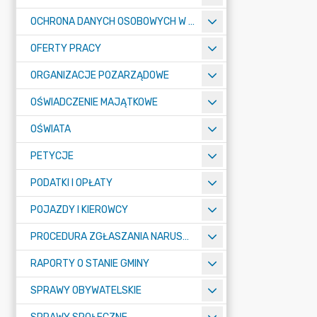
OCHRONA DANYCH OSOBOWYCH W URZĘDZIE MIASTA ŻORY - RODO
OFERTY PRACY
ORGANIZACJE POZARZĄDOWE
OŚWIADCZENIE MAJĄTKOWE
OŚWIATA
PETYCJE
PODATKI I OPŁATY
POJAZDY I KIEROWCY
PROCEDURA ZGŁASZANIA NARUSZEŃ PRAWA
RAPORTY O STANIE GMINY
SPRAWY OBYWATELSKIE