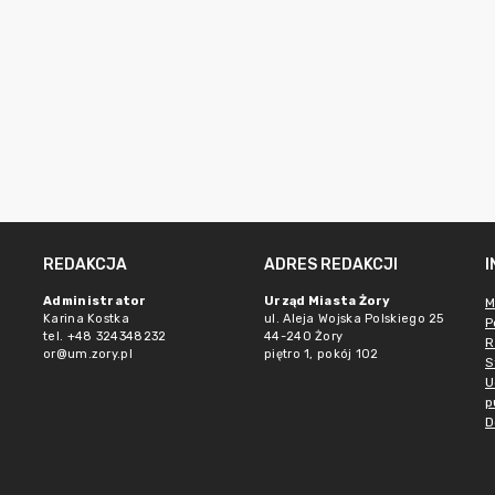
REDAKCJA
ADRES REDAKCJI
Administrator
Urząd Miasta Żory
M
Karina Kostka
ul. Aleja Wojska Polskiego 25
P
tel. +48 324348232
44-240 Żory
R
or@um.zory.pl
piętro 1, pokój 102
S
U
p
D