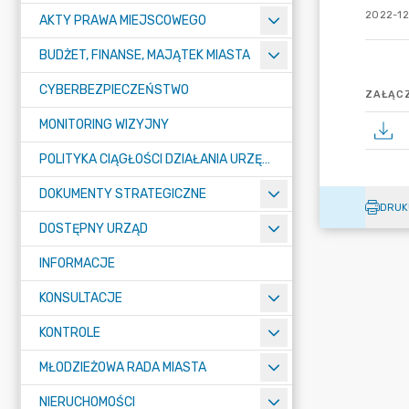
2022-12
AKTY PRAWA MIEJSCOWEGO
BUDŻET, FINANSE, MAJĄTEK MIASTA
CYBERBEZPIECZEŃSTWO
ZAŁĄCZ
MONITORING WIZYJNY
POLITYKA CIĄGŁOŚCI DZIAŁANIA URZĘDU MIASTA ŻORY
DOKUMENTY STRATEGICZNE
DRUK
DOSTĘPNY URZĄD
INFORMACJE
KONSULTACJE
KONTROLE
MŁODZIEŻOWA RADA MIASTA
NIERUCHOMOŚCI