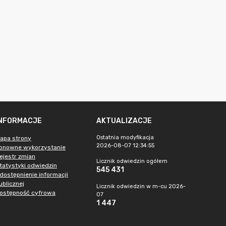
INFORMACJE
AKTUALIZACJE
Ostatnia modyfikacja
apa strony
2026-08-07 12:34:55
onowne wykorzystanie
ejestr zmian
Licznik odwiedzin ogółem
tatystyki odwiedzin
545 431
dostępnienie informacji
ublicznej
Licznik odwiedzin w m-cu 2026-
ostępność cyfrowa
07
1 447