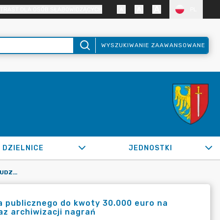
TRAST DLA OSÓB SŁABOWIDZĄCYCH
PL
WYSZUKIWANIE ZAAWANSOWANE
DZIELNICE
JEDNOSTKI
OR.0050.115.2020_BRM W SPRAWIE UDZIELENIA ZAMÓWIENIA PUBLICZNEGO DO KWOTY 30.000 EURO NA USŁUGĘ W ZAKRESIE TRANSMISJI OBRAD RADY MIASTA ŻORY ORAZ ARCHIWIZACJI NAGRAŃ
 publicznego do kwoty 30.000 euro na
az archiwizacji nagrań