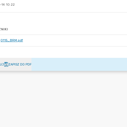
-14 10:22
NIKI
0115_BRM.pdf
UJ
ZAPISZ DO PDF