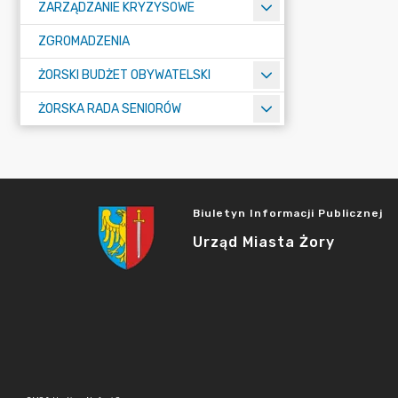
ZARZĄDZANIE KRYZYSOWE
ZGROMADZENIA
ŻORSKI BUDŻET OBYWATELSKI
ŻORSKA RADA SENIORÓW
Biuletyn Informacji Publicznej
Urząd Miasta Żory