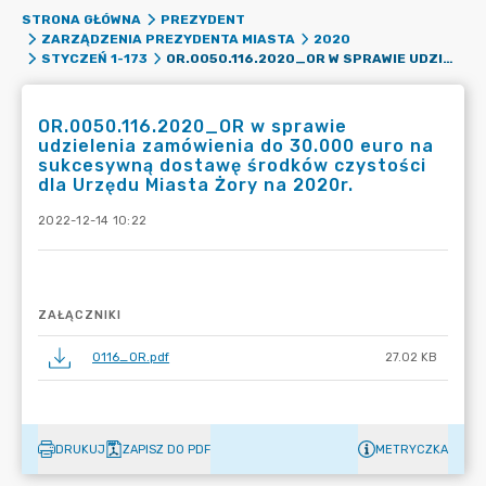
STRONA GŁÓWNA
PREZYDENT
ZARZĄDZENIA PREZYDENTA MIASTA
2020
OR.0050.116.2020_OR W SPRAWIE UDZIELENIA ZAMÓWIENIA DO 30.000 EURO NA SUKCESYWNĄ DOSTAWĘ ŚRODKÓW CZYSTOŚCI DLA URZĘDU MIASTA ŻORY NA 2020R.
STYCZEŃ 1-173
OR.0050.116.2020_OR w sprawie
udzielenia zamówienia do 30.000 euro na
sukcesywną dostawę środków czystości
dla Urzędu Miasta Żory na 2020r.
2022-12-14 10:22
ZAŁĄCZNIKI
0116_OR.pdf
27.02 KB
DRUKUJ
ZAPISZ DO PDF
METRYCZKA