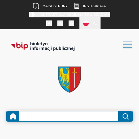
MAPA STRONY
INSTRUKCJA
KONTRAST DLA OSÓB SŁABOWIDZĄCYCH
PL
biuletyn
informacji publicznej