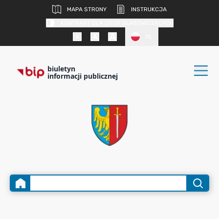
MAPA STRONY
INSTRUKCJA
KONTRAST DLA OSÓB SŁABOWIDZĄCYCH
PL
biuletyn
informacji publicznej