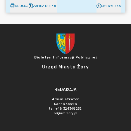
DRUKUJ
ZAPISZ DO PDF
METRYCZKA
Biuletyn Informacji Publicznej
Urząd Miasta Żory
REDAKCJA
Administrator
Karina Kostka
tel. +48 324348232
or@um.zory.pl