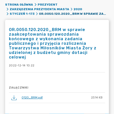
STRONA GŁÓWNA
PREZYDENT
ZARZĄDZENIA PREZYDENTA MIASTA
2020
OR.0050.120.2020_BRM W SPRAWIE ZAAKCEPTOWANIA SPRAWOZDANIA KOŃCOWEGO Z WYKONANIA ZADANIA PUBLICZNEGO I PRZYJĘCIA ROZLICZENIA TOWARZYSTWA MIŁOSNIKÓW MIASTA ŻORY Z UDZIELONEJ Z BUDŻETU GMINY DOTACJI CELOWEJ
STYCZEŃ 1-173
OR.0050.120.2020_BRM w sprawie
zaakceptowania sprawozdania
końcowego z wykonania zadania
publicznego i przyjęcia rozliczenia
Towarzystwa Miłosników Miasta Żory z
udzielonej z budżetu gminy dotacji
celowej
2022-12-14 10:22
ZAŁĄCZNIKI
0120_BRM.pdf
23.14 KB