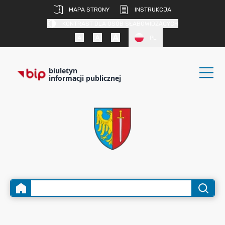
MAPA STRONY
INSTRUKCJA
KONTRAST DLA OSÓB SŁABOWIDZĄCYCH
PL
biuletyn
informacji publicznej