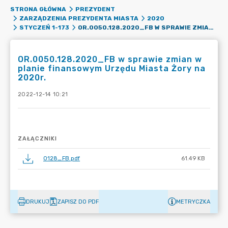
STRONA GŁÓWNA
PREZYDENT
ZARZĄDZENIA PREZYDENTA MIASTA
2020
OR.0050.128.2020_FB W SPRAWIE ZMIAN W PLANIE FINANSOWYM URZĘDU MIASTA ŻORY NA 2020R.
STYCZEŃ 1-173
OR.0050.128.2020_FB w sprawie zmian w
planie finansowym Urzędu Miasta Żory na
2020r.
2022-12-14 10:21
ZAŁĄCZNIKI
0128_FB.pdf
61.49 KB
DRUKUJ
ZAPISZ DO PDF
METRYCZKA