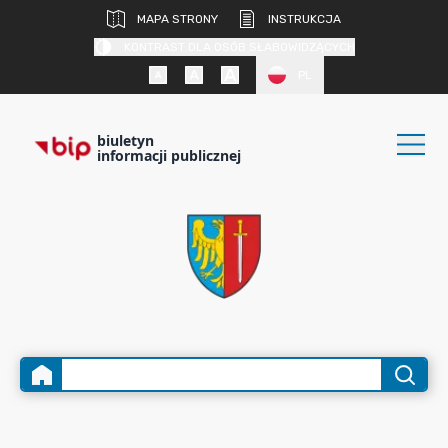
MAPA STRONY
INSTRUKCJA
KONTRAST DLA OSÓB SŁABOWIDZĄCYCH
PL
biuletyn
informacji publicznej