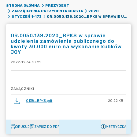
STRONA GŁÓWNA
PREZYDENT
ZARZĄDZENIA PREZYDENTA MIASTA
2020
OR.0050.138.2020_BPKS W SPRAWIE UDZIELENIA ZAMÓWIENIA PUBLICZNEGO DO KWOTY 30.000 EURO NA WYKONANIE KUBKÓW JOY
STYCZEŃ 1-173
OR.0050.138.2020_BPKS w sprawie
udzielenia zamówienia publicznego do
kwoty 30.000 euro na wykonanie kubków
JOY
2022-12-14 10:21
ZAŁĄCZNIKI
0138_BPKS.pdf
20.22 KB
DRUKUJ
ZAPISZ DO PDF
METRYCZKA