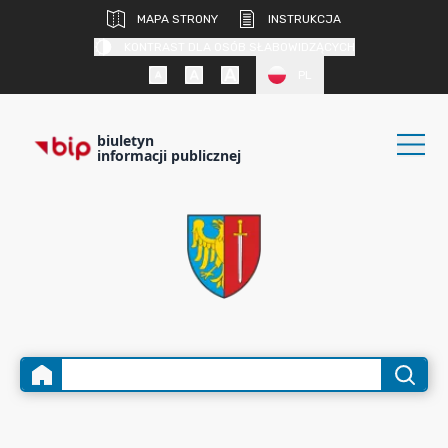
MAPA STRONY
INSTRUKCJA
KONTRAST DLA OSÓB SŁABOWIDZĄCYCH
PL
biuletyn
informacji publicznej