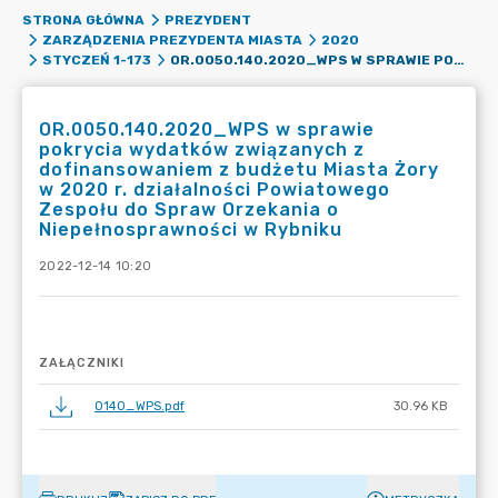
STRONA GŁÓWNA
PREZYDENT
ZARZĄDZENIA PREZYDENTA MIASTA
2020
OR.0050.140.2020_WPS W SPRAWIE POKRYCIA WYDATKÓW ZWIĄZANYCH Z DOFINANSOWANIEM Z BUDŻETU MIASTA ŻORY W 2020 R. DZIAŁALNOŚCI POWIATOWEGO ZESPOŁU DO SPRAW ORZEKANIA O NIEPEŁNOSPRAWNOŚCI W RYBNIKU
STYCZEŃ 1-173
OR.0050.140.2020_WPS w sprawie
pokrycia wydatków związanych z
dofinansowaniem z budżetu Miasta Żory
w 2020 r. działalności Powiatowego
Zespołu do Spraw Orzekania o
Niepełnosprawności w Rybniku
2022-12-14 10:20
ZAŁĄCZNIKI
0140_WPS.pdf
30.96 KB