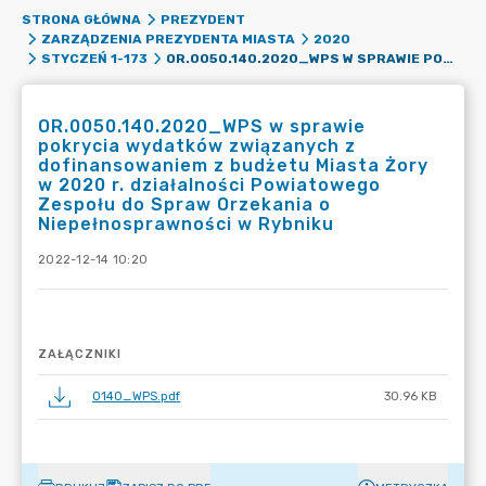
STRONA GŁÓWNA
PREZYDENT
ZARZĄDZENIA PREZYDENTA MIASTA
2020
OR.0050.140.2020_WPS W SPRAWIE POKRYCIA WYDATKÓW ZWIĄZANYCH Z DOFINANSOWANIEM Z BUDŻETU MIASTA ŻORY W 2020 R. DZIAŁALNOŚCI POWIATOWEGO ZESPOŁU DO SPRAW ORZEKANIA O NIEPEŁNOSPRAWNOŚCI W RYBNIKU
STYCZEŃ 1-173
OR.0050.140.2020_WPS w sprawie
pokrycia wydatków związanych z
dofinansowaniem z budżetu Miasta Żory
w 2020 r. działalności Powiatowego
Zespołu do Spraw Orzekania o
Niepełnosprawności w Rybniku
2022-12-14 10:20
ZAŁĄCZNIKI
0140_WPS.pdf
30.96 KB