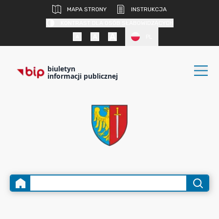
MAPA STRONY
INSTRUKCJA
KONTRAST DLA OSÓB SŁABOWIDZĄCYCH
PL
biuletyn
informacji publicznej