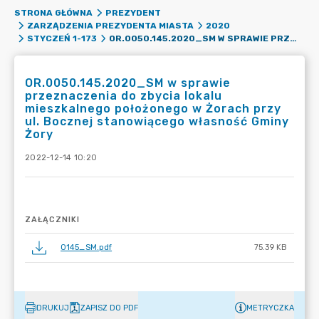
STRONA GŁÓWNA
PREZYDENT
ZARZĄDZENIA PREZYDENTA MIASTA
2020
OR.0050.145.2020_SM W SPRAWIE PRZEZNACZENIA DO ZBYCIA LOKALU MIESZKALNEGO POŁOŻONEGO W ŻORACH PRZY UL. BOCZNEJ STANOWIĄCEGO WŁASNOŚĆ GMINY ŻORY
STYCZEŃ 1-173
OR.0050.145.2020_SM w sprawie
przeznaczenia do zbycia lokalu
mieszkalnego położonego w Żorach przy
ul. Bocznej stanowiącego własność Gminy
Żory
2022-12-14 10:20
ZAŁĄCZNIKI
0145_SM.pdf
75.39 KB
DRUKUJ
ZAPISZ DO PDF
METRYCZKA