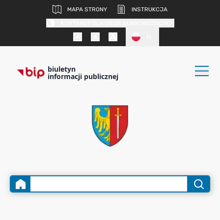
MAPA STRONY
INSTRUKCJA
KONTRAST DLA OSÓB SŁABOWIDZĄCYCH
PL
biuletyn
informacji publicznej