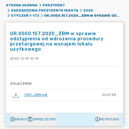
STRONA GŁÓWNA
PREZYDENT
ZARZĄDZENIA PREZYDENTA MIASTA
2020
OR.0050.157.2020_ZBM W SPRAWIE ODSTĄPIENIA OD WDROŻENIA PROCEDURY PRZETARGOWEJ NA WYNAJEM LOKALU UŻYTKOWEGO
STYCZEŃ 1-173
OR.0050.157.2020_ZBM w sprawie
odstąpienia od wdrożenia procedury
przetargowej na wynajem lokalu
użytkowego
2022-12-14 10:19
ZAŁĄCZNIKI
0157_ZBM.pdf
26.67 KB
DRUKUJ
ZAPISZ DO PDF
METRYCZKA