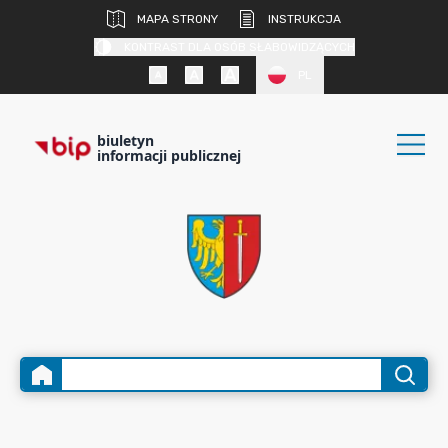
MAPA STRONY
INSTRUKCJA
KONTRAST DLA OSÓB SŁABOWIDZĄCYCH
PL
biuletyn
informacji publicznej