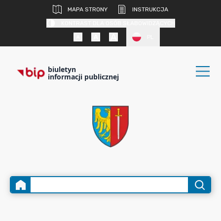
MAPA STRONY
INSTRUKCJA
KONTRAST DLA OSÓB SŁABOWIDZĄCYCH
PL
biuletyn
informacji publicznej