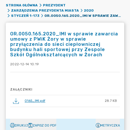
STRONA GŁÓWNA
PREZYDENT
ZARZĄDZENIA PREZYDENTA MIASTA
2020
OR.0050.165.2020_IMI W SPRAWIE ZAWARCIA UMOWY Z PWIK ŻORY W SPRAWIE PRZYŁĄCZENIA DO SIECI CIEPŁOWNICZEJ BUDYNKU HALI SPORTOWEJ PRZY ZESPOLE SZKÓŁ OGÓLNOKSZTAŁCĄCYCH W ŻORACH
STYCZEŃ 1-173
OR.0050.165.2020_IMI w sprawie zawarcia
umowy z PWiK Żory w sprawie
przyłączenia do sieci ciepłowniczej
budynku hali sportowej przy Zespole
Szkół Ogólnokształcących w Żorach
2022-12-14 10:19
ZAŁĄCZNIKI
0165_IMI.pdf
28.7 KB
DRUKUJ
ZAPISZ DO PDF
METRYCZKA