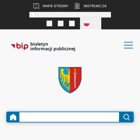
MAPA STRONY
INSTRUKCJA
KONTRAST DLA OSÓB SŁABOWIDZĄCYCH
PL
biuletyn
informacji publicznej