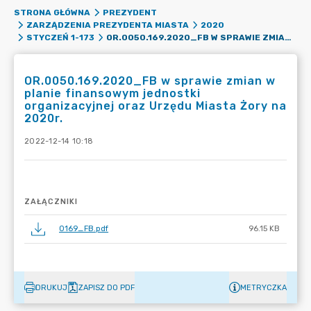
STRONA GŁÓWNA
PREZYDENT
ZARZĄDZENIA PREZYDENTA MIASTA
2020
OR.0050.169.2020_FB W SPRAWIE ZMIAN W PLANIE FINANSOWYM JEDNOSTKI ORGANIZACYJNEJ ORAZ URZĘDU MIASTA ŻORY NA 2020R.
STYCZEŃ 1-173
OR.0050.169.2020_FB w sprawie zmian w
planie finansowym jednostki
organizacyjnej oraz Urzędu Miasta Żory na
2020r.
2022-12-14 10:18
ZAŁĄCZNIKI
0169_FB.pdf
96.15 KB
DRUKUJ
ZAPISZ DO PDF
METRYCZKA