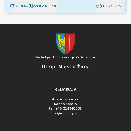
DRUKUJ
ZAPISZ DO PDF
METRYCZKA
Biuletyn Informacji Publicznej
Urząd Miasta Żory
REDAKCJA
Administrator
Karina Kostka
tel. +48 324348232
or@um.zory.pl