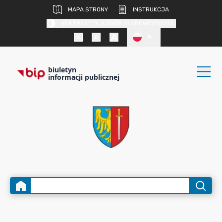
MAPA STRONY
INSTRUKCJA
KONTRAST DLA OSÓB SŁABOWIDZĄCYCH
PL
biuletyn
informacji publicznej