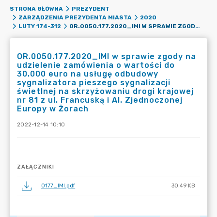
STRONA GŁÓWNA
PREZYDENT
ZARZĄDZENIA PREZYDENTA MIASTA
2020
OR.0050.177.2020_IMI W SPRAWIE ZGODY NA UDZIELENIE ZAMÓWIENIA O WARTOŚCI DO 30.000 EURO NA USŁUGĘ ODBUDOWY SYGNALIZATORA PIESZEGO SYGNALIZACJI ŚWIETLNEJ NA SKRZYŻOWANIU DROGI KRAJOWEJ NR 81 Z UL. FRANCUSKĄ I AL. ZJEDNOCZONEJ EUROPY W ŻORACH
LUTY 174-312
OR.0050.177.2020_IMI w sprawie zgody na
udzielenie zamówienia o wartości do
30.000 euro na usługę odbudowy
sygnalizatora pieszego sygnalizacji
świetlnej na skrzyżowaniu drogi krajowej
nr 81 z ul. Francuską i Al. Zjednoczonej
Europy w Żorach
2022-12-14 10:10
ZAŁĄCZNIKI
0177_IMI.pdf
30.49 KB