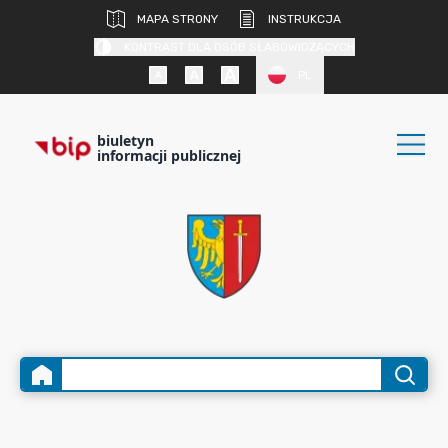
MAPA STRONY
INSTRUKCJA
KONTRAST DLA OSÓB SŁABOWIDZĄCYCH
PL
biuletyn
informacji publicznej