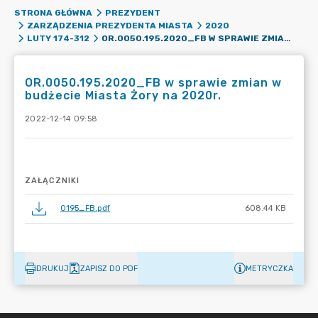
STRONA GŁÓWNA
PREZYDENT
ZARZĄDZENIA PREZYDENTA MIASTA
2020
OR.0050.195.2020_FB W SPRAWIE ZMIAN W BUDŻECIE MIASTA ŻORY NA 2020R.
LUTY 174-312
OR.0050.195.2020_FB w sprawie zmian w
budżecie Miasta Żory na 2020r.
2022-12-14 09:58
ZAŁĄCZNIKI
0195_FB.pdf
608.44 KB
DRUKUJ
ZAPISZ DO PDF
METRYCZKA