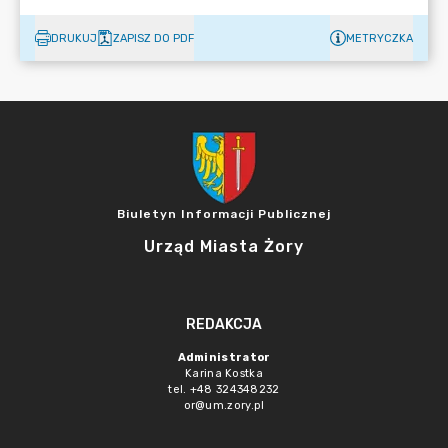
DRUKUJ
ZAPISZ DO PDF
METRYCZKA
Biuletyn Informacji Publicznej
Urząd Miasta Żory
REDAKCJA
Administrator
Karina Kostka
tel. +48 324348232
or@um.zory.pl