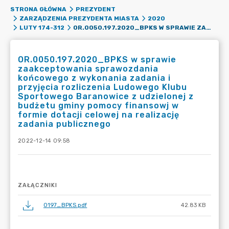
STRONA GŁÓWNA
PREZYDENT
ZARZĄDZENIA PREZYDENTA MIASTA
2020
OR.0050.197.2020_BPKS W SPRAWIE ZAAKCEPTOWANIA SPRAWOZDANIA KOŃCOWEGO Z WYKONANIA ZADANIA I PRZYJĘCIA ROZLICZENIA LUDOWEGO KLUBU SPORTOWEGO BARANOWICE Z UDZIELONEJ Z BUDŻETU GMINY POMOCY FINANSOWJ W FORMIE DOTACJI CELOWEJ NA REALIZACJĘ ZADANIA PUBLICZNEGO
LUTY 174-312
OR.0050.197.2020_BPKS w sprawie
zaakceptowania sprawozdania
końcowego z wykonania zadania i
przyjęcia rozliczenia Ludowego Klubu
Sportowego Baranowice z udzielonej z
budżetu gminy pomocy finansowj w
formie dotacji celowej na realizację
zadania publicznego
2022-12-14 09:58
ZAŁĄCZNIKI
0197_BPKS.pdf
42.83 KB