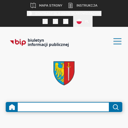
MAPA STRONY
INSTRUKCJA
KONTRAST DLA OSÓB SŁABOWIDZĄCYCH
PL
biuletyn
informacji publicznej