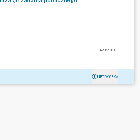
lizację zadania publicznego
42.83 KB
METRYCZKA