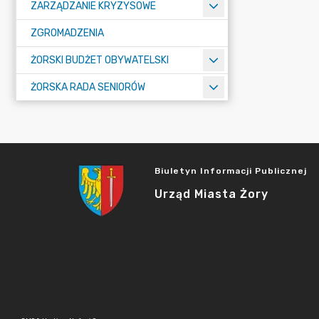
ZARZĄDZANIE KRYZYSOWE
ZGROMADZENIA
ŻORSKI BUDŻET OBYWATELSKI
ŻORSKA RADA SENIORÓW
Biuletyn Informacji Publicznej
Urząd Miasta Żory