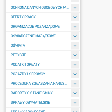
OCHRONA DANYCH OSOBOWYCH W URZĘDZIE MIASTA ŻORY - RODO
OFERTY PRACY
ORGANIZACJE POZARZĄDOWE
OŚWIADCZENIE MAJĄTKOWE
OŚWIATA
PETYCJE
PODATKI I OPŁATY
POJAZDY I KIEROWCY
PROCEDURA ZGŁASZANIA NARUSZEŃ PRAWA
RAPORTY O STANIE GMINY
SPRAWY OBYWATELSKIE