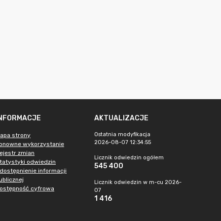
INFORMACJE
AKTUALIZACJE
Ostatnia modyfikacja
apa strony
2026-08-07 12:34:55
onowne wykorzystanie
ejestr zmian
Licznik odwiedzin ogółem
tatystyki odwiedzin
545 400
dostępnienie informacji
ublicznej
Licznik odwiedzin w m-cu 2026-
ostępność cyfrowa
07
1 416