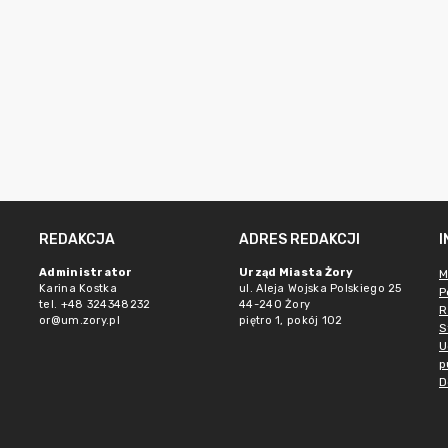
REDAKCJA
ADRES REDAKCJI
Administrator
Urząd Miasta Żory
M
Karina Kostka
ul. Aleja Wojska Polskiego 25
P
tel. +48 324348232
44-240 Żory
R
or@um.zory.pl
piętro 1, pokój 102
S
U
p
D