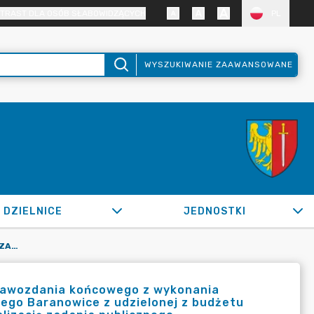
TRAST DLA OSÓB SŁABOWIDZĄCYCH
PL
WYSZUKIWANIE ZAAWANSOWANE
DZIELNICE
JEDNOSTKI
OR.0050.197.2020_BPKS W SPRAWIE ZAAKCEPTOWANIA SPRAWOZDANIA KOŃCOWEGO Z WYKONANIA ZADANIA I PRZYJĘCIA ROZLICZENIA LUDOWEGO KLUBU SPORTOWEGO BARANOWICE Z UDZIELONEJ Z BUDŻETU GMINY POMOCY FINANSOWJ W FORMIE DOTACJI CELOWEJ NA REALIZACJĘ ZADANIA PUBLICZNEGO
rawozdania końcowego z wykonania
wego Baranowice z udzielonej z budżetu