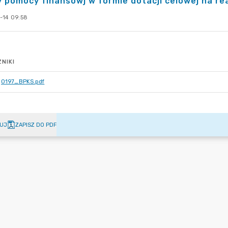
 pomocy finansowj w formie dotacji celowej na rea
-14 09:58
NIKI
0197_BPKS.pdf
UJ
ZAPISZ DO PDF