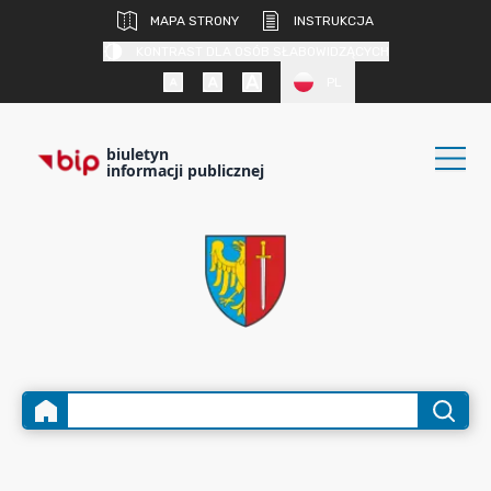
MAPA STRONY
INSTRUKCJA
KONTRAST DLA OSÓB SŁABOWIDZĄCYCH
PL
biuletyn
informacji publicznej