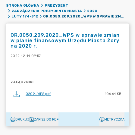
STRONA GŁÓWNA
PREZYDENT
ZARZĄDZENIA PREZYDENTA MIASTA
2020
OR.0050.209.2020_WPS W SPRAWIE ZMIAN W PLANIE FINANSOWYM URZĘDU MIASTA ŻORY NA 2020 R.
LUTY 174-312
OR.0050.209.2020_WPS w sprawie zmian
w planie finansowym Urzędu Miasta Żory
na 2020 r.
2022-12-14 09:57
ZAŁĄCZNIKI
0209_WPS.pdf
106.64 KB
DRUKUJ
ZAPISZ DO PDF
METRYCZKA