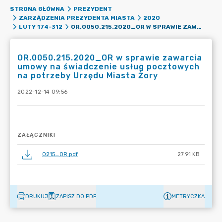
STRONA GŁÓWNA
PREZYDENT
ZARZĄDZENIA PREZYDENTA MIASTA
2020
OR.0050.215.2020_OR W SPRAWIE ZAWARCIA UMOWY NA ŚWIADCZENIE USŁUG POCZTOWYCH NA POTRZEBY URZĘDU MIASTA ŻORY
LUTY 174-312
OR.0050.215.2020_OR w sprawie zawarcia
umowy na świadczenie usług pocztowych
na potrzeby Urzędu Miasta Żory
2022-12-14 09:56
ZAŁĄCZNIKI
0215_OR.pdf
27.91 KB
DRUKUJ
ZAPISZ DO PDF
METRYCZKA