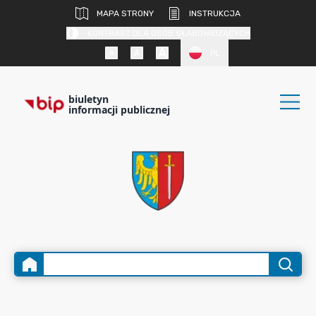
MAPA STRONY
INSTRUKCJA
KONTRAST DLA OSÓB SŁABOWIDZĄCYCH
PL
biuletyn
informacji publicznej